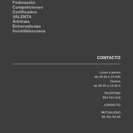
Federación
Competiciones
Certificados
VALENTA
Árbitræs
Entrenadoræs
#somValenciana
CONTACTO
Lunes a jueves
de 09:30 a 15.00h
Viernes
de 09:30 a 14.00 h
TELÉFONO
963 510 619
CONTACTO
MUTUALIDAD
96 351 60 00