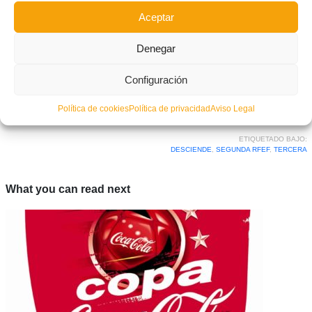
Una vez jugados todos los partidos, la clasificación final de
Aceptar
cada subgrupo se confeccionará según el coeficiente de los
Denegar
equipos.
Configuración
Facebook
Twitter
Compartir
Política de cookies
Política de privacidad
Aviso Legal
ETIQUETADO BAJO:
DESCIENDE
,
SEGUNDA RFEF
,
TERCERA
What you can read next