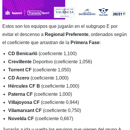
Estos son los equipos que jugarán en el subgrupo E por
evitar el descenso a
Regional Preferente
, ordenados según
el coeficiente que arrastran de la
Primera Fase
:
CD Benicarló
(coeficiente 1,100)
Crevillente
Deportivo (coeficiente 1,056)
Torrent CF
(coeficiente 1,050)
CD Acero
(coeficiente 1,000)
Hércules CF B
(coeficiente 1,000)
Paterna CF
(coeficiente 1,000)
Villajoyosa CF
(coeficiente 0,944)
Vilamarxant CF
(coeficiente 0,750)
Novelda CF
(coeficiente 0,667)
Jugarán a ida y vuelta los equipos que vienen del grupo A