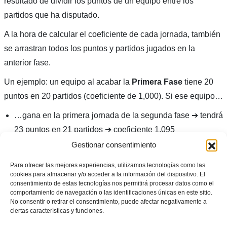
resultado de dividir los puntos de un equipo entre los
partidos que ha disputado.
A la hora de calcular el coeficiente de cada jornada, también
se arrastran todos los puntos y partidos jugados en la
anterior fase.
Un ejemplo: un equipo al acabar la
Primera Fase
tiene 20
puntos en 20 partidos (coeficiente de 1,000). Si ese equipo…
…gana en la primera jornada de la segunda fase ➔ tendrá
23 puntos en 21 partidos ➔ coeficiente 1,095
…empata en la primera jornada de la segunda fase ➔
Gestionar consentimiento
tendrá 21 puntos en 21 partidos ➔ coeficiente 1,000
Para ofrecer las mejores experiencias, utilizamos tecnologías como las
…pierde en la primera jornada de la segunda fase ➔
cookies para almacenar y/o acceder a la información del dispositivo. El
consentimiento de estas tecnologías nos permitirá procesar datos como el
tendrá 20 puntos en 21 partidos ➔ coeficiente 0,952
comportamiento de navegación o las identificaciones únicas en este sitio.
No consentir o retirar el consentimiento, puede afectar negativamente a
Y así sucesivamente hasta jugar todas las jornadas de la
ciertas características y funciones.
Segunda Fase
,