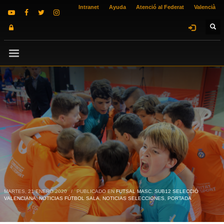
Intranet
Ayuda
Atenció al Federat
Valencià
MARTES, 21 ENERO 2020
/
PUBLICADO EN
FUTSAL MASC. SUB12 SELECCIÓ
VALENCIANA
,
NOTICIAS FÚTBOL SALA
,
NOTICIAS SELECCIONES
,
PORTADA