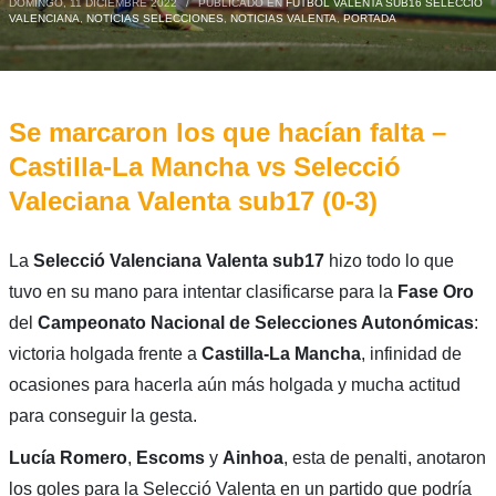
DOMINGO, 11 DICIEMBRE 2022
/
PUBLICADO EN
FÚTBOL VALENTA SUB16 SELECCIÓ
VALENCIANA
,
NOTICIAS SELECCIONES
,
NOTICIAS VALENTA
,
PORTADA
Se marcaron los que hacían falta –
Castilla-La Mancha vs Selecció
Valeciana Valenta sub17 (0-3)
La
Selecció Valenciana Valenta sub17
hizo todo lo que
tuvo en su mano para intentar clasificarse para la
Fase Oro
del
Campeonato Nacional de Selecciones Autonómicas
:
victoria holgada frente a
Castilla-La Mancha
, infinidad de
ocasiones para hacerla aún más holgada y mucha actitud
para conseguir la gesta.
Lucía Romero
,
Escoms
y
Ainhoa
, esta de penalti, anotaron
los goles para la Selecció Valenta en un partido que podría