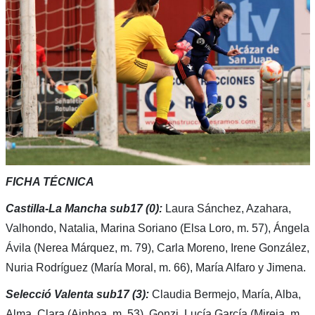
FICHA TÉCNICA
Castilla-La Mancha sub17 (0):
Laura Sánchez, Azahara,
Valhondo, Natalia, Marina Soriano (Elsa Loro, m. 57), Ángela
Ávila (Nerea Márquez, m. 79), Carla Moreno, Irene González,
Nuria Rodríguez (María Moral, m. 66), María Alfaro y Jimena.
Selecció Valenta sub17 (3):
Claudia Bermejo, María, Alba,
Alma, Clara (Ainhoa, m. 53), Gonzi, Lucía García (Mireia, m.