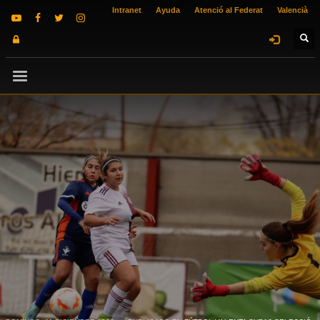
Intranet
Ayuda
Atenció al Federat
Valencià