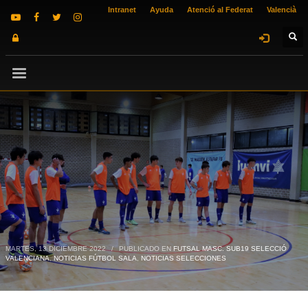
Intranet
Ayuda
Atenció al Federat
Valencià
MARTES, 13 DICIEMBRE 2022
/
PUBLICADO EN
FUTSAL MASC. SUB19 SELECCIÓ
VALENCIANA
,
NOTICIAS FÚTBOL SALA
,
NOTICIAS SELECCIONES