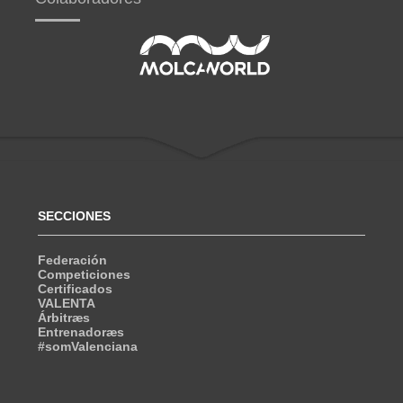
SECCIONES
Federación
Competiciones
Certificados
VALENTA
Árbitræs
Entrenadoræs
#somValenciana