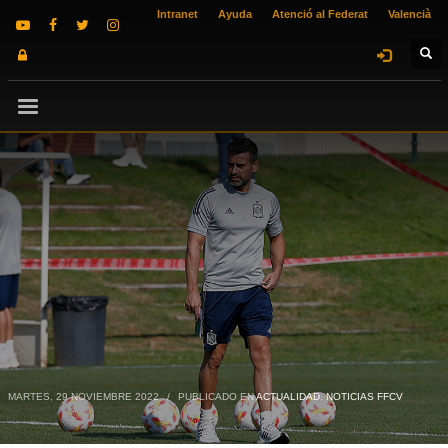
Intranet
Ayuda
Atenció al Federat
Valencià
MARTES, 29 NOVIEMBRE 2022
/
PUBLICADO EN
ACTUALIDAD
,
NOTICIAS FFCV