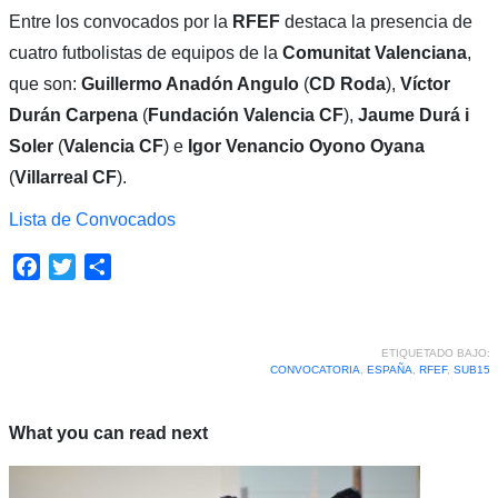
Entre los convocados por la
RFEF
destaca la presencia de
cuatro futbolistas de equipos de la
Comunitat Valenciana
,
que son:
Guillermo Anadón Angulo
(
CD Roda
),
Víctor
Durán Carpena
(
Fundación Valencia CF
),
Jaume Durá i
Soler
(
Valencia CF
) e
Igor Venancio Oyono Oyana
(
Villarreal CF
).
Lista de Convocados
Facebook
Twitter
Compartir
ETIQUETADO BAJO:
CONVOCATORIA
,
ESPAÑA
,
RFEF
,
SUB15
What you can read next