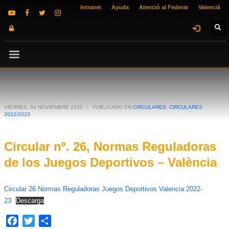
Intranet
Ayuda
Atenció al Federat
Valencià
VIERNES, 04 NOVIEMBRE 2022
/
PUBLICADO EN
CIRCULARES
,
CIRCULARES
2022/2023
Circular nº. 26, Normas Reguladoras
de los Juegos Deportivos – València
Circular 26 Normas Reguladoras Juegos Deportivos Valencia 2022-
23
Descarga
Facebook
Twitter
Compartir