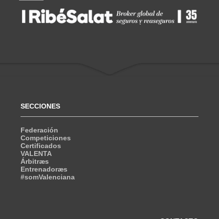
SECCIONES
Federación
Competiciones
Certificados
VALENTA
Árbitræs
Entrenadoræs
#somValenciana