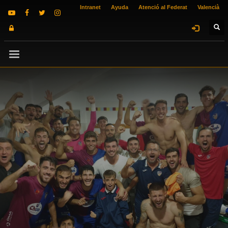
Intranet
Ayuda
Atenció al Federat
Valencià