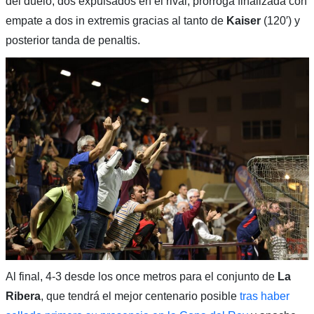
del duelo, dos expulsados en el rival, prórroga finalizada con
empate a dos in extremis gracias al tanto de
Kaiser
(120′) y
posterior tanda de penaltis.
Al final, 4-3 desde los once metros para el conjunto de
La
Ribera
, que tendrá el mejor centenario posible
tras haber