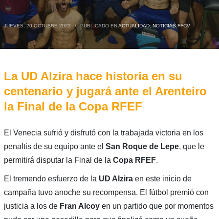
JUEVES, 20 OCTUBRE 2022
/
PUBLICADO EN
ACTUALIDAD
,
NOTICIAS FFCV
La UD Alzira hace historia en su
centenario y jugará ante el Arenteiro
la Final de la Copa RFEF
El Venecia sufrió y disfrutó con la trabajada victoria en los
penaltis de su equipo ante el
San Roque de Lepe
, que le
permitirá disputar la Final de la
Copa RFEF
.
El tremendo esfuerzo de la
UD Alzira
en este inicio de
campaña tuvo anoche su recompensa. El fútbol premió con
justicia a los de
Fran Alcoy
en un partido que por momentos