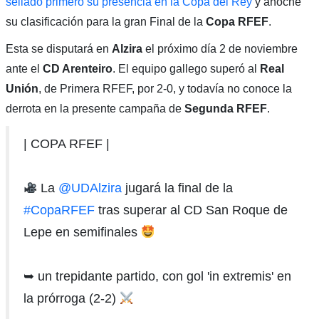
sellado primero su presencia en la Copa del Rey
y anoche
su clasificación para la gran Final de la
Copa RFEF
.
Esta se disputará en
Alzira
el próximo día 2 de noviembre
ante el
CD Arenteiro
. El equipo gallego superó al
Real
Unión
, de Primera RFEF, por 2-0, y todavía no conoce la
derrota en la presente campaña de
Segunda RFEF
.
| COPA RFEF |
La
@UDAlzira
jugará la final de la
#CopaRFEF
tras superar al CD San Roque de
Lepe en semifinales
➥ un trepidante partido, con gol 'in extremis' en
la prórroga (2-2)