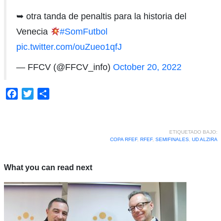
➥ otra tanda de penaltis para la historia del
Venecia
#SomFutbol
pic.twitter.com/ouZueo1qfJ
— FFCV (@FFCV_info)
October 20, 2022
Facebook
Twitter
Compartir
ETIQUETADO BAJO:
COPA RFEF
,
RFEF
,
SEMIFINALES
,
UD ALZIRA
What you can read next