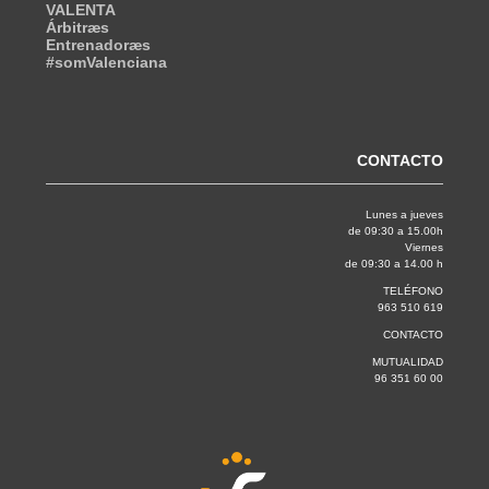
VALENTA
Árbitræs
Entrenadoræs
#somValenciana
CONTACTO
Lunes a jueves
de 09:30 a 15.00h
Viernes
de 09:30 a 14.00 h
TELÉFONO
963 510 619
CONTACTO
MUTUALIDAD
96 351 60 00