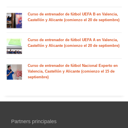
Curso de entrenador de fútbol UEFA B en Valencia,
Castellón y Alicante (comienzo el 20 de septiembre)
Curso de entrenador de fútbol UEFA A en Valencia,
Castellón y Alicante (comienzo el 20 de septiembre)
Curso de entrenador de fútbol Nacional Experto en
Valencia, Castellón y Alicante (comienzo el 15 de
septiembre)
Partners principales