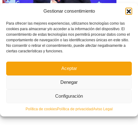
Gestionar consentimiento
Para ofrecer las mejores experiencias, utilizamos tecnologías como las
cookies para almacenar y/o acceder a la información del dispositivo. El
consentimiento de estas tecnologías nos permitirá procesar datos como el
comportamiento de navegación o las identificaciones únicas en este sitio.
La 8 Mediterráneo y la FFCV alcanzan un acuerdo para la transmisión en
No consentir o retirar el consentimiento, puede afectar negativamente a
directo de las jornadas decisivas de Tercera Federación
ciertas características y funciones.
Aceptar
Denegar
Configuración
Política de cookies
Política de privacidad
Aviso Legal