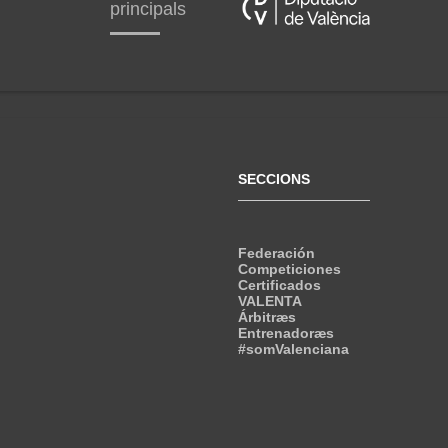
principals
SECCIONS
Federación
Competiciones
Certificados
VALENTA
Árbitræs
Entrenadoræs
#somValenciana