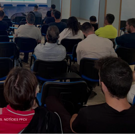
ES
,
NOTÍCIES FFCV