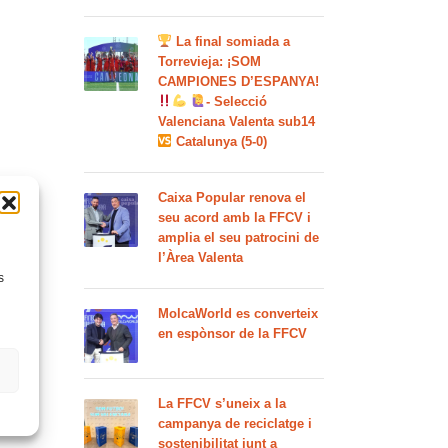
La final somiada a
Torrevieja: ¡SOM
CAMPIONES D’ESPANYA!
- Selecció
Valenciana Valenta sub14
Catalunya (5-0)
Caixa Popular renova el
seu acord amb la FFCV i
amplia el seu patrocini de
l’Àrea Valenta
s
MolcaWorld es converteix
en espònsor de la FFCV
La FFCV s’uneix a la
campanya de reciclatge i
sostenibilitat junt a