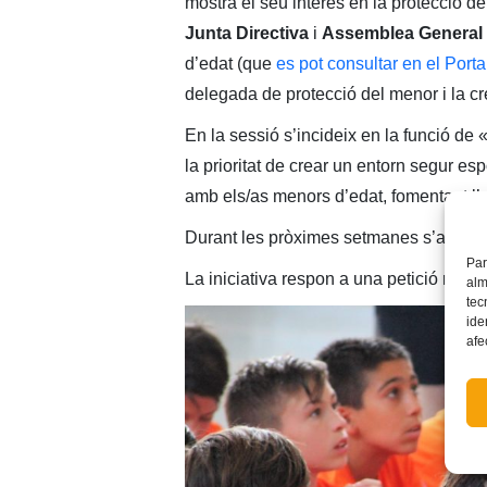
mostra el seu interés en la protecció de
Junta Directiva
i
Assemblea General
d’edat (que
es pot consultar en el Port
delegada de protecció del menor i la c
En la sessió s’incideix en la funció d
la prioritat de crear un entorn segur es
amb els/as menors d’edat, fomentant l’a
Durant les pròximes setmanes s’anirà c
Par
La iniciativa respon a una petició reali
alm
tec
ide
afe