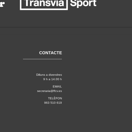
CONTACTE
Dilluns a divendres
9 h a 14.00 h
EMAIL
secretaria@ffcv.es
TELÈFON
963 510 619