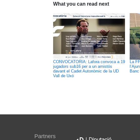
What you can read next
CONVOCATÒRIA: Lafora convoca a 19
La FF
jugadors sub16 per a un amistós
l’Aju
davant el Cadet Autonòmic de la UD
Banc 
Vall de Uxó
Partners