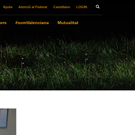
Ajuda
Atenció al Federat
Castellano
LOGIN
ors
#somValenciana
Mutualitat