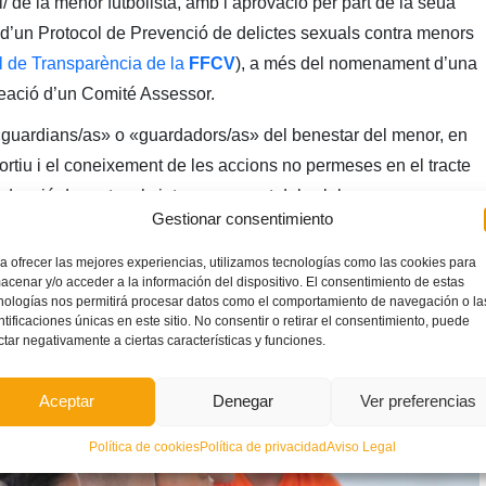
l/ de la menor futbolista, amb l’aprovació per part de la seua
d’un Protocol de Prevenció de delictes sexuals contra menors
al de Transparència de la
FFCV
), a més del nomenament d’una
reació d’un Comité Assessor.
e «guardians/as» o «guardadors/as» del benestar del menor, en
portiu i el coneixement de les accions no permeses en el tracte
dopció de protocols interns per part dels clubs.
Gestionar consentimiento
onvocant a la resta de clubs per delegacions.
a ofrecer las mejores experiencias, utilizamos tecnologías como las cookies para
tzada en el passat
Congrés de Futbol Base
.
acenar y/o acceder a la información del dispositivo. El consentimiento de estas
nologías nos permitirá procesar datos como el comportamiento de navegación o la
ntificaciones únicas en este sitio. No consentir o retirar el consentimiento, puede
ctar negativamente a ciertas características y funciones.
Aceptar
Denegar
Ver preferencias
Política de cookies
Política de privacidad
Aviso Legal