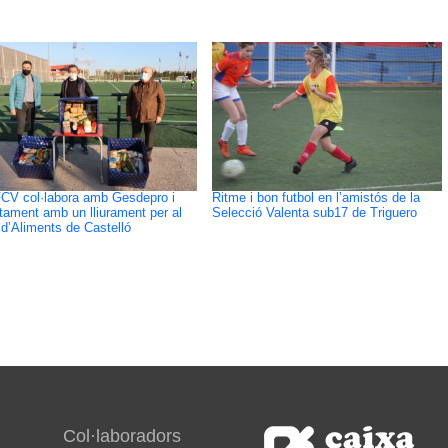
CV col·labora amb Gesdepro i
Ritme i bon futbol en l’amistós de la
ntament amb un lliurament per al
Selecció Valenta sub17 de Triguero
d’Aliments de Castelló
Col·laboradors