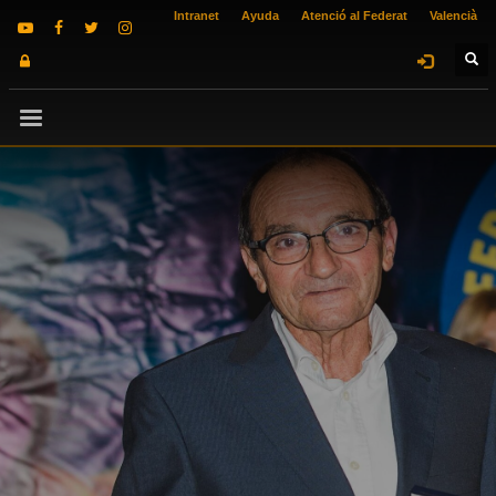
Intranet
Ayuda
Atenció al Federat
Valencià