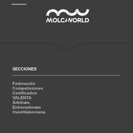
SECCIONES
Federación
Competiciones
Certificados
VALENTA
Árbitræs
Entrenadoræs
#somValenciana