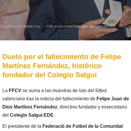
LUNES, 17 OCTUBRE 2022
/
PUBLICADO EN
ACTUALIDAD
,
NOTICIAS FFCV
Duelo por el fallecimiento de Felipe
Martínez Fernández, histórico
fundador del Colegio Salgui
La
FFCV
se suma a las muestras de luto del fútbol
valenciano tras la noticia del fallecimiento de
Felipe Juan de
Dios Martínez Fernández
, directivo fundador y exsecretario
del
Colegio Salgui EDE
.
El presidente de la
Federació de Futbol de la Comunitat