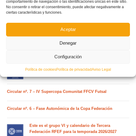
comportamiento de navegación o las identificaciones únicas en este sitio.
No consentir o retirar el consentimiento, puede afectar negativamente a
ciertas características y funciones.
POSTS RECIENTES
Aceptar
Ferran Torres se da un baño de masas y se convierte
Denegar
en el embajador de la Comunitat Valenciana
Configuración
Estos son los dos grupos y calendarios de Lliga
Política de cookies
Política de privacidad
Aviso Legal
Comunitat para la temporada 2026/2027
Circular nº. 7 – IV Supercopa Comunitat FFCV Futsal
Circular nº. 6 – Fase Autonómica de la Copa Federación
Este es el grupo VI y calendario de Tercera
Federación RFEF para la temporada 2026/2027