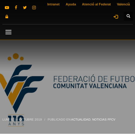
Intranet
Ayuda
Atenció al Federat
Valencià
LUNES, 14 OCTUBRE 2019
/
PUBLICADO EN
ACTUALIDAD
,
NOTICIAS FFCV