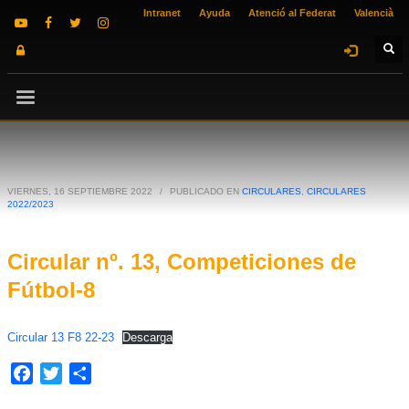
Intranet
Ayuda
Atenció al Federat
Valencià
VIERNES, 16 SEPTIEMBRE 2022
/
PUBLICADO EN
CIRCULARES
,
CIRCULARES
2022/2023
Circular nº. 13, Competiciones de
Fútbol-8
Circular 13 F8 22-23
Descarga
Facebook
Twitter
Compartir