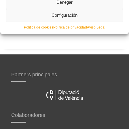
Denegar
territoriales de fútbol sala 2026-2027
Configuración
Curso de entrenador de fútbol UEFA B en Valencia,
Castellón y Alicante (comienzo el 20 de septiembre)
Política de cookies
Política de privacidad
Aviso Legal
Partners principales
Colaboradores