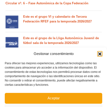
Circular nº. 6 – Fase Autonómica de la Copa Federación
Este es el grupo VI y calendario de Tercera
Federación RFEF para la temporada 2026/2027
Este es el grupo de la Lliga Autonòmica Juvenil de
fútbol sala de la temporada 2026/2027
Gestionar consentimiento
El calendario del grupo VI de Tercera Federación
Para ofrecer las mejores experiencias, utilizamos tecnologías como las
RFEF para la temporada 2026/27 se sorteará el
cookies para almacenar y/o acceder a la información del dispositivo. El
martes 4 de agosto
consentimiento de estas tecnologías nos permitirá procesar datos como el
comportamiento de navegación o las identificaciones únicas en este sitio.
No consentir o retirar el consentimiento, puede afectar negativamente a
Nuevo curso de Entrenador de fútbol Licencia UEFA
ciertas características y funciones.
C que comenzará en noviembre 2026 (agotadas las
plazas del curso de septiembre)
Aceptar
Circular nº. 5 – Normas generales de las competiciones