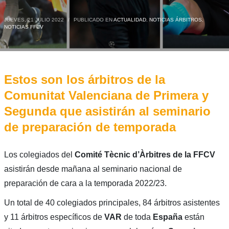
JUEVES, 21 JULIO 2022
/
PUBLICADO EN
ACTUALIDAD
,
NOTICIAS ÁRBITROS
,
NOTICIAS FFCV
Estos son los árbitros de la
Comunitat Valenciana de Primera y
Segunda que asistirán al seminario
de preparación de temporada
Los colegiados del
Comité Tècnic d’Àrbitres de la FFCV
asistirán desde mañana al seminario nacional de
preparación de cara a la temporada 2022/23.
Un total de 40 colegiados principales, 84 árbitros asistentes
y 11 árbitros específicos de
VAR
de toda
España
están