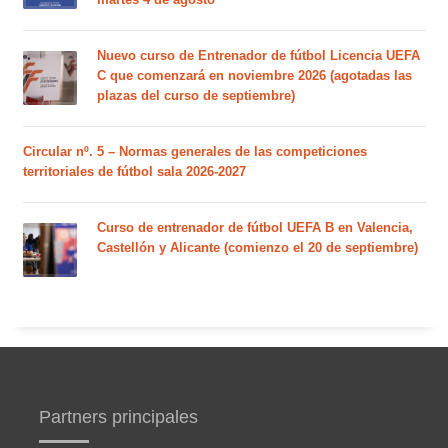
Nuevo curso de Entrenador de fútbol Licencia UEFA
C que comenzará en noviembre 2026 (agotadas las
plazas del curso de septiembre)
Circular nº. 5 – Normas generales de las competiciones
territoriales de fútbol sala 2026-2027
Curso de entrenador de fútbol UEFA B en Valencia,
Castellón y Alicante (comienzo el 20 de septiembre)
Partners principales