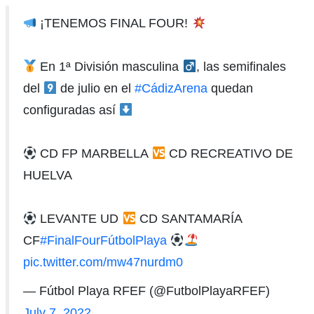
¡TENEMOS FINAL FOUR!
En 1ª División masculina
, las semifinales
del
de julio en el
#CádizArena
quedan
configuradas así
CD FP MARBELLA
CD RECREATIVO DE
HUELVA
LEVANTE UD
CD SANTAMARÍA
CF
#FinalFourFútbolPlaya
pic.twitter.com/mw47nurdm0
— Fútbol Playa RFEF (@FutbolPlayaRFEF)
July 7, 2022