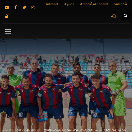
Intranet
Ayuda
Atenció al Federat
Valencià
VIERNES, 08 JULIO 2022
/
PUBLICADO EN
ACTUALIDAD
,
NOTICIAS FFCV
,
NOTICIAS