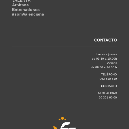
VALENTA
Árbitræs
Entrenadoræs
#somValenciana
CONTACTO
Lunes a jueves
de 09:30 a 15.00h
Viernes
de 09:30 a 14.00 h
TELÉFONO
963 510 619
CONTACTO
MUTUALIDAD
96 351 60 00