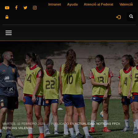
Intranet
Ayuda
Atenció al Federat
Valencià
MARTES, 11 FEBRERO 2020
/
PUBLICADO EN
ACTUALIDAD
,
NOTICIAS FFCV
,
NOTICIAS VALENTA