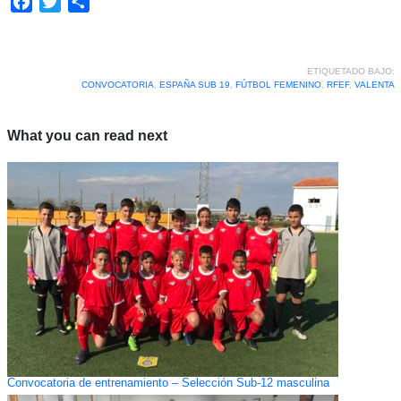
Facebook
Twitter
Compartir
ETIQUETADO BAJO:
CONVOCATORIA
,
ESPAÑA SUB 19
,
FÚTBOL FEMENINO
,
RFEF
,
VALENTA
What you can read next
Convocatoria de entrenamiento – Selección Sub-12 masculina