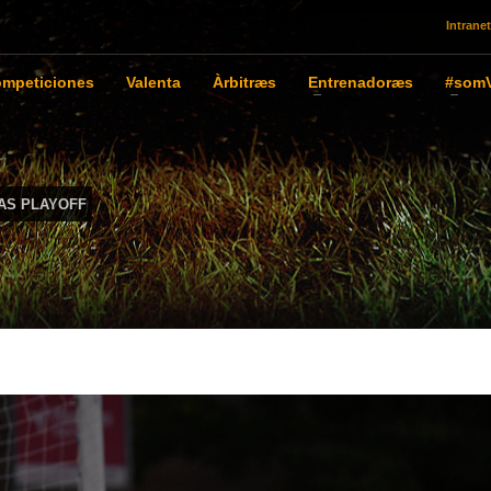
Intranet
mpeticiones
Valenta
Àrbitræs
Entrenadoræs
#somV
IAS PLAYOFF