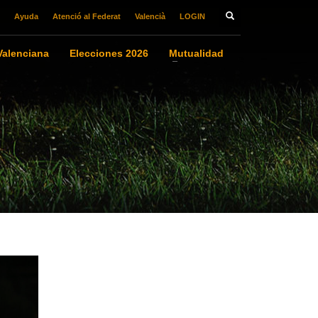
Ayuda
Atenció al Federat
Valencià
LOGIN
alenciana
Elecciones 2026
Mutualidad