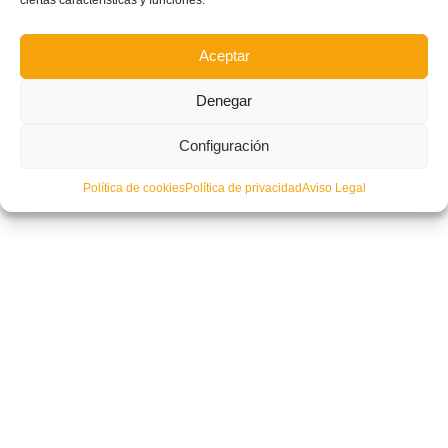
Aceptar
Denegar
Configuración
El Castalla revalida el título de La Nostra Copa tras una final trepidante
resuelta en los penaltis
– CD Santa Ana
Actiu CFS Castalla (5-5, 4-
Política de cookies
Política de privacidad
Aviso Legal
5)