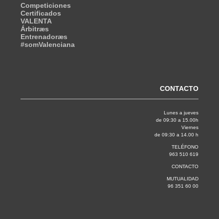
Competiciones
Certificados
VALENTA
Árbitræs
Entrenadoræs
#somValenciana
CONTACTO
Lunes a jueves
de 09:30 a 15.00h
Viernes
de 09:30 a 14.00 h
TELÉFONO
963 510 619
CONTACTO
MUTUALIDAD
96 351 60 00