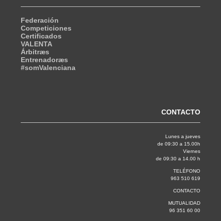
Federación
Competiciones
Certificados
VALENTA
Árbitræs
Entrenadoræs
#somValenciana
CONTACTO
Lunes a jueves
de 09:30 a 15.00h
Viernes
de 09:30 a 14.00 h
TELÉFONO
963 510 619
CONTACTO
MUTUALIDAD
96 351 60 00