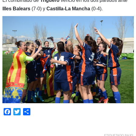
El combinado de
Triguero
venció en los dos partidos ante
Illes Balears
(7-0) y
Castilla-La Mancha
(0-4).
Facebook
Twitter
Compartir
ETIQUETADO BAJO: