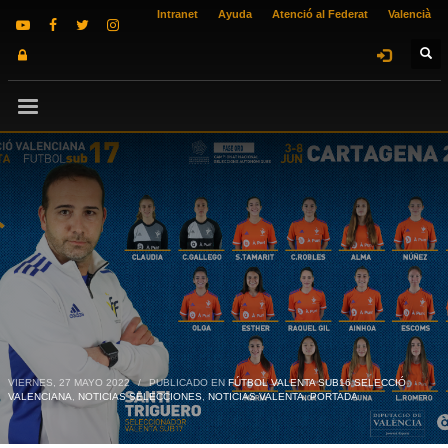
Intranet
Ayuda
Atenció al Federat
Valencià
VIERNES, 27 MAYO 2022
/
PUBLICADO EN
FÚTBOL VALENTA SUB16 SELECCIÓ
VALENCIANA
,
NOTICIAS SELECCIONES
,
NOTICIAS VALENTA
,
PORTADA