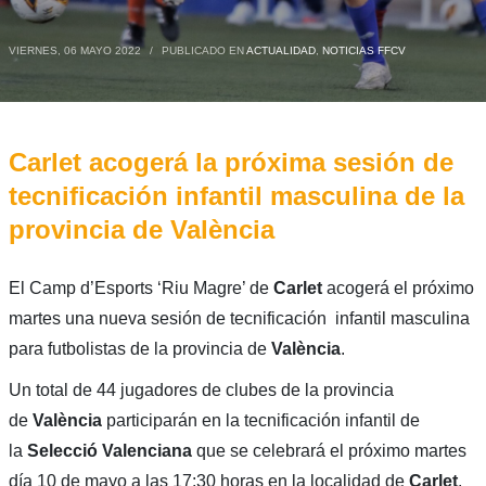
VIERNES, 06 MAYO 2022
/
PUBLICADO EN
ACTUALIDAD
,
NOTICIAS FFCV
Carlet acogerá la próxima sesión de
tecnificación infantil masculina de la
provincia de València
El Camp d’Esports ‘Riu Magre’ de
Carlet
acogerá el próximo
martes una nueva sesión de tecnificación infantil masculina
para futbolistas de la provincia de
València
.
Un total de 44 jugadores de clubes de la provincia
de
València
participarán en la tecnificación infantil de
la
Selecció Valenciana
que se celebrará el próximo martes
día 10 de mayo a las 17:30 horas en la localidad de
Carlet
.