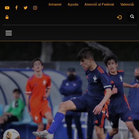
Intranet
Ayuda
Atenció al Federat
Valencià