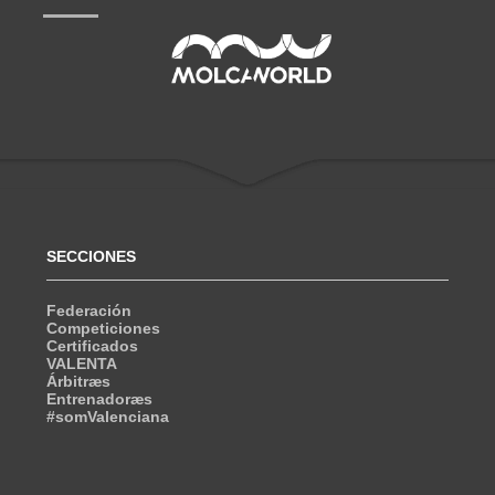
SECCIONES
Federación
Competiciones
Certificados
VALENTA
Árbitræs
Entrenadoræs
#somValenciana