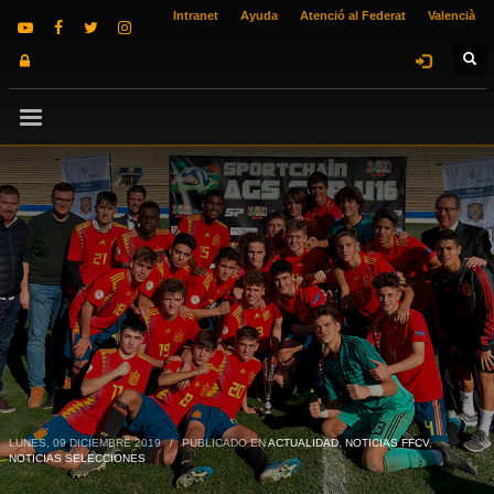
Intranet
Ayuda
Atenció al Federat
Valencià
LUNES, 09 DICIEMBRE 2019
/
PUBLICADO EN
ACTUALIDAD
,
NOTICIAS FFCV
,
NOTICIAS SELECCIONES