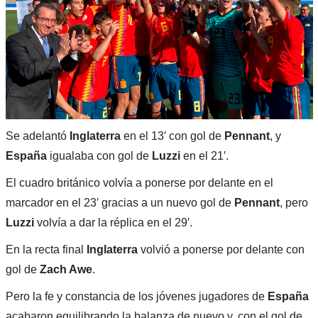
Se adelantó
Inglaterra
en el 13′ con gol de
Pennant
, y
España
igualaba con gol de
Luzzi
en el 21′.
El cuadro británico volvía a ponerse por delante en el
marcador en el 23′ gracias a un nuevo gol de
Pennant
, pero
Luzzi
volvía a dar la réplica en el 29′.
En la recta final
Inglaterra
volvió a ponerse por delante con
gol de
Zach Awe
.
Pero la fe y constancia de los jóvenes jugadores de
España
acabaron equilibrando la balanza de nuevo y, con el gol de