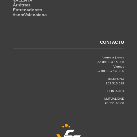
VALENTA
Árbitræs
Entrenadoræs
#somValenciana
CONTACTO
Lunes a jueves
de 09:30 a 15.00h
Viernes
de 09:30 a 14.00 h
TELÉFONO
963 510 619
CONTACTO
MUTUALIDAD
96 351 60 00