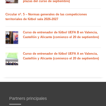
plazas del curso de septiembre)
Circular nº. 5 – Normas generales de las competiciones
territoriales de fútbol sala 2026-2027
Curso de entrenador de fútbol UEFA B en Valencia,
Castellón y Alicante (comienzo el 20 de septiembre)
Curso de entrenador de fútbol UEFA A en Valencia,
Castellón y Alicante (comienzo el 20 de septiembre)
Partners principales