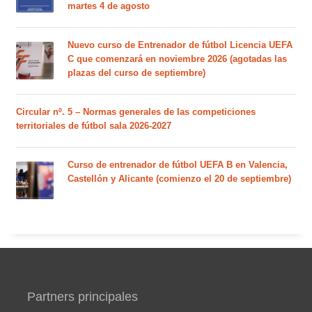
martes 4 de agosto
Nuevo curso de Entrenador de fútbol Licencia UEFA
C que comenzará en noviembre 2026 (agotadas las
plazas del curso de septiembre)
Circular nº. 5 – Normas generales de las competiciones
territoriales de fútbol sala 2026-2027
Curso de entrenador de fútbol UEFA B en Valencia,
Castellón y Alicante (comienzo el 20 de septiembre)
Partners principales