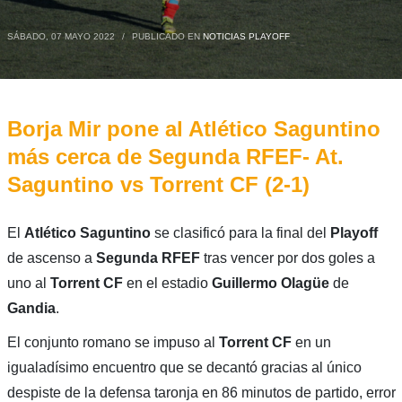
SÁBADO, 07 MAYO 2022
/
PUBLICADO EN
NOTICIAS PLAYOFF
Borja Mir pone al Atlético Saguntino
más cerca de Segunda RFEF- At.
Saguntino vs Torrent CF (2-1)
El
Atlético Saguntino
se clasificó para la final del
Playoff
de ascenso a
Segunda RFEF
tras vencer por dos goles a
uno al
Torrent CF
en el estadio
Guillermo Olagüe
de
Gandia
.
El conjunto romano se impuso al
Torrent CF
en un
igualadísimo encuentro que se decantó gracias al único
despiste de la defensa taronja en 86 minutos de partido, error