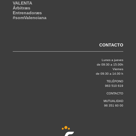
VALENTA
Árbitræs
Entrenadoræs
#somValenciana
CONTACTO
Lunes a jueves
de 09:30 a 15.00h
Viernes
de 09:30 a 14.00 h
TELÉFONO
963 510 619
CONTACTO
MUTUALIDAD
96 351 60 00