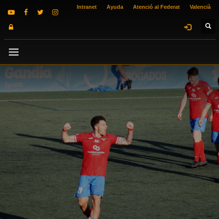
Intranet
Ayuda
Atenció al Federat
Valencià