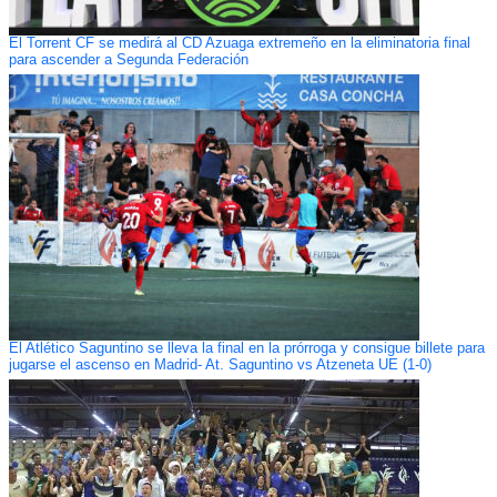
El Torrent CF se medirá al CD Azuaga extremeño en la eliminatoria final
para ascender a Segunda Federación
El Atlético Saguntino se lleva la final en la prórroga y consigue billete para
jugarse el ascenso en Madrid- At. Saguntino vs Atzeneta UE (1-0)