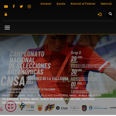
Intranet
Ayuda
Atenció al Federat
Valencià
MARTES, 26 ABRIL 2022
/
PUBLICADO EN
FÚTBOL MASC. SUB14 SELECCIÓ
VALENCIANA
,
FÚTBOL MASC. SUB16 SELECCIÓ VALENCIANA
,
NOTICIAS
SELECCIONES
,
PORTADA