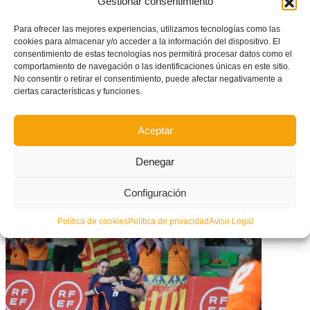
Gestionar consentimiento
semifinales del
Campeonato de España
.
Para ofrecer las mejores experiencias, utilizamos tecnologías como las
cookies para almacenar y/o acceder a la información del dispositivo. El
RFEF-Circular-No-108-Normas-Reguladoras
Descarga
consentimiento de estas tecnologías nos permitirá procesar datos como el
RFEF-1a-Fase-Sedes-y-horarios-2022
Descarga
comportamiento de navegación o las identificaciones únicas en este sitio.
No consentir o retirar el consentimiento, puede afectar negativamente a
Facebook
Twitter
Compartir
ciertas características y funciones.
Aceptar
ETIQUETADO BAJO:
CF UE TAVERNES DE LA VALLDIGNA
,
CNSA
,
SELECCIÓ VALENCIANA SUB14
,
SELECCIÓ
Denegar
VALENCIANA SUB16
Configuración
What you can read next
Política de cookies
Política de privacidad
Aviso Legal