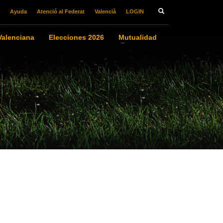
Ayuda
Atenció al Federat
Valencià
LOGIN
alenciana
Elecciones 2026
Mutualidad