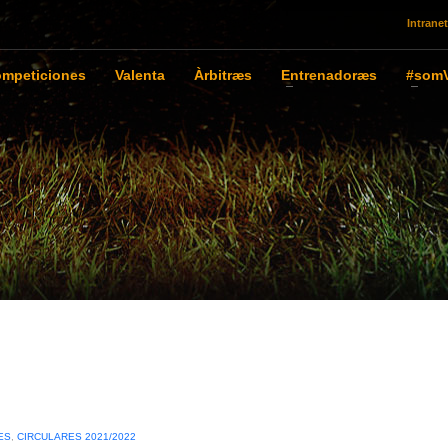
Intranet
mpeticiones
Valenta
Àrbitræs
Entrenadoræs
#somV
ES
,
CIRCULARES 2021/2022