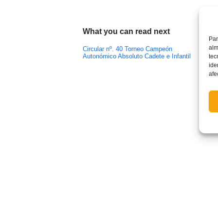
What you can read next
Par
alm
Circular nº. 40 Torneo Campeón
Circu
Autonómico Absoluto Cadete e Infantil
las C
tec
ide
afe