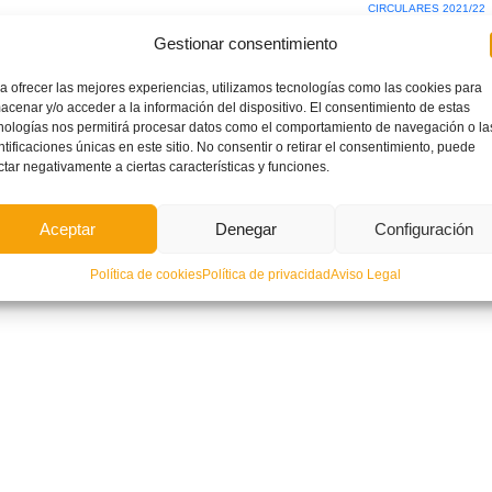
CIRCULARES 2021/22
Gestionar consentimiento
a ofrecer las mejores experiencias, utilizamos tecnologías como las cookies para
acenar y/o acceder a la información del dispositivo. El consentimiento de estas
lar nº. 36, Subsanación errores de
Circular nº. 18, Competiciones Cadetes
irculares 32 y 33
de Fútbol Sala
nologías nos permitirá procesar datos como el comportamiento de navegación o la
ntificaciones únicas en este sitio. No consentir o retirar el consentimiento, puede
ctar negativamente a ciertas características y funciones.
Aceptar
Denegar
Configuración
Política de cookies
Política de privacidad
Aviso Legal