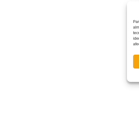
Par
alm
tec
ide
afe