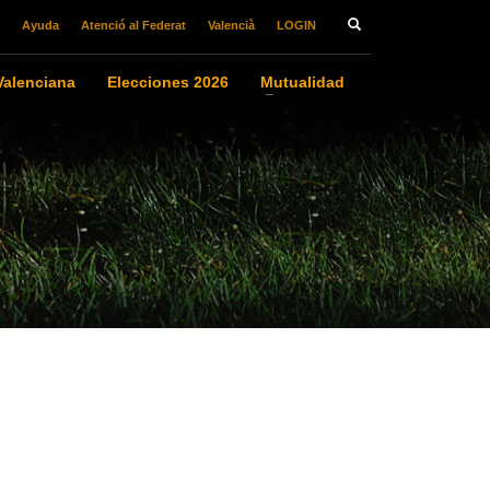
Ayuda
Atenció al Federat
Valencià
LOGIN
alenciana
Elecciones 2026
Mutualidad