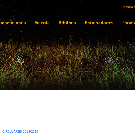
Intranet
mpeticiones
Valenta
Àrbitræs
Entrenadoræs
#somV
S
,
CIRCULARES 2018/2019