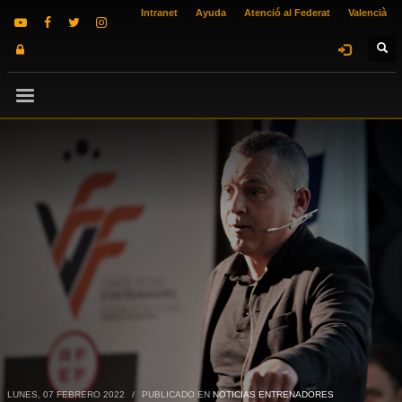
Intranet
Ayuda
Atenció al Federat
Valencià
LUNES, 07 FEBRERO 2022
/
PUBLICADO EN
NOTICIAS ENTRENADORES