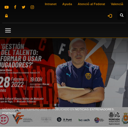
Intranet
Ayuda
Atenció al Federat
Valencià
MIÉRCOLES, 16 FEBRERO 2022
/
PUBLICADO EN
NOTICIAS ENTRENADORES
,
PORTADA