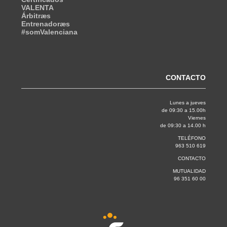
VALENTA
Árbitræs
Entrenadoræs
#somValenciana
CONTACTO
Lunes a jueves
de 09:30 a 15.00h
Viernes
de 09:30 a 14.00 h
TELÉFONO
963 510 619
CONTACTO
MUTUALIDAD
96 351 60 00