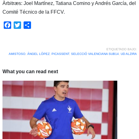
Àrbitræs: Joel Martínez, Tatiana Comino y Andrés García, del
Comité Técnico de la FFCV.
Facebook
Twitter
Compartir
ETIQUETADO BAJO:
AMISTOSO
,
ÁNGEL LÓPEZ
,
PICASSENT
,
SELECCIÓ VALENCIANA SUB14
,
UD ALZIRA
What you can read next