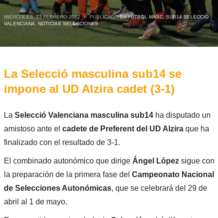
MIÉRCOLES, 23 FEBRERO 2022
/
PUBLICADO EN
FÚTBOL MASC. SUB14 SELECCIÓ
VALENCIANA
,
NOTICIAS SELECCIONES
La Selecció masculina sub14 se
impone al UD Alzira cadet (3-1)
La
Selecció Valenciana masculina sub14
ha disputado un
amistoso ante el
cadete de Preferent del UD Alzira
que ha
finalizado con el resultado de 3-1.
El combinado autonómico que dirige
Ángel López
sigue con
la preparación de la primera fase del
Campeonato Nacional
de Selecciones Autonómicas
, que se celebrará del 29 de
abril al 1 de mayo.