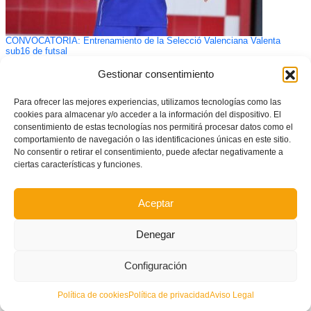
CONVOCATORIA: Entrenamiento de la Selecció Valenciana Valenta
sub16 de futsal
Gestionar consentimiento
Para ofrecer las mejores experiencias, utilizamos tecnologías como las
cookies para almacenar y/o acceder a la información del dispositivo. El
consentimiento de estas tecnologías nos permitirá procesar datos como el
comportamiento de navegación o las identificaciones únicas en este sitio.
No consentir o retirar el consentimiento, puede afectar negativamente a
ciertas características y funciones.
Aceptar
Galicia y la Selecció Valenciana Valenta se jugarán mañana en Elda una
Denegar
plaza en la Fase Final sub17
Configuración
Política de cookies
Política de privacidad
Aviso Legal