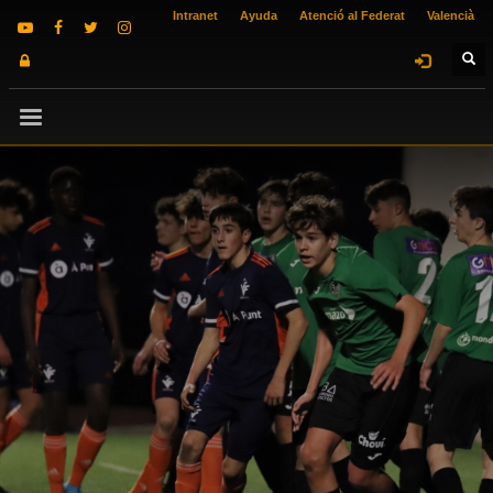
Intranet
Ayuda
Atenció al Federat
Valencià