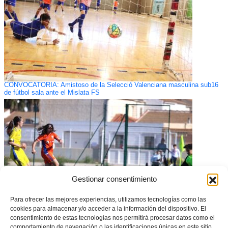
CONVOCATORIA: Amistoso de la Selecció Valenciana masculina sub16
de fútbol sala ante el Mislata FS
Gestionar consentimiento
Para ofrecer las mejores experiencias, utilizamos tecnologías como las
cookies para almacenar y/o acceder a la información del dispositivo. El
consentimiento de estas tecnologías nos permitirá procesar datos como el
Empate agridulce – Selecció Valenciana Valenta sub15
Canarias (1-1)
comportamiento de navegación o las identificaciones únicas en este sitio.