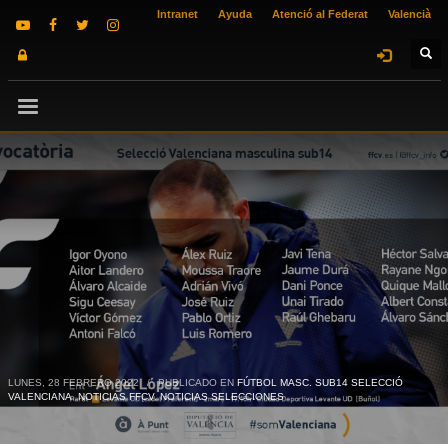
Intranet
Ayuda
Atenció al Federat
Valencià
LUNES, 28 FEBRERO 2022
/
PUBLICADO EN
FÚTBOL MASC. SUB14 SELECCIÓ
VALENCIANA
,
NOTICIAS FFCV
,
NOTICIAS SELECCIONES