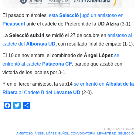
El pasado miércoles,
esta
Selecció
jugó un amistoso en
Picassent
ante el cadete de Preferent de la
UD
Alzira
(3-1).
La
Selecció sub14
se midió el 27 de octubre en
amistoso al
cadete del
Alboraya UD
, con resultado final de empate (1-1).
El 10 de noviembre, el combinado de
Ángel López
se
enfrentó al cadete
Patacona CF
, partido que acabó con
victoria de los locales por 3-1.
Y en el tercer amistoso, la sub14
se enfrentó en
Albalat de la
Ribera
al Cadete B del
Levante UD
(2-0).
Facebook
Twitter
Compartir
ETIQUETADO BAJO:
AMISTOSO
,
ÁNGEL LÓPEZ
,
BUÑOL
,
CONVOCATORIA
,
LEVANTE UD
,
SELECCIÓ