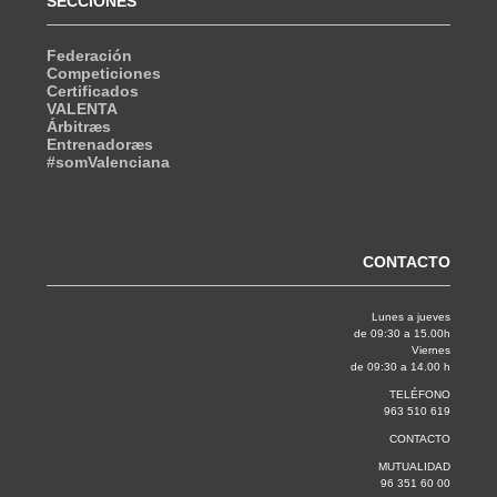
SECCIONES
Federación
Competiciones
Certificados
VALENTA
Árbitræs
Entrenadoræs
#somValenciana
CONTACTO
Lunes a jueves
de 09:30 a 15.00h
Viernes
de 09:30 a 14.00 h
TELÉFONO
963 510 619
CONTACTO
MUTUALIDAD
96 351 60 00