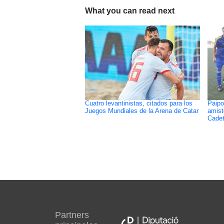
What you can read next
Cuatro levantinistas, citados para los
Paipo
Juegos Mundiales de la Arena de Catar
amist
Cadet
Partners