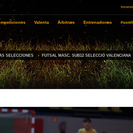
Intranet
mpeticiones
Valenta
Àrbitræs
Entrenadoræs
#somV
IAS SELECCIONES
FUTSAL MASC. SUB12 SELECCIÓ VALENCIANA