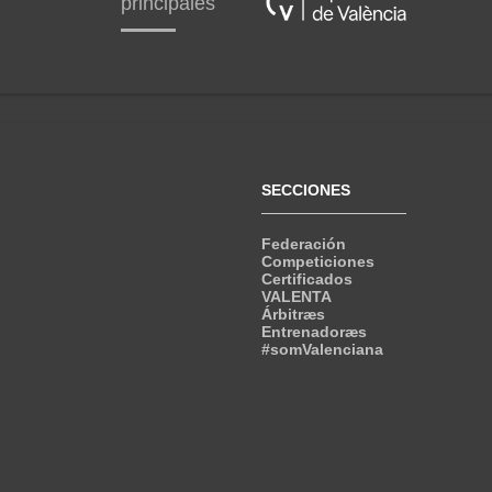
principales
SECCIONES
Federación
Competiciones
Certificados
VALENTA
Árbitræs
Entrenadoræs
#somValenciana