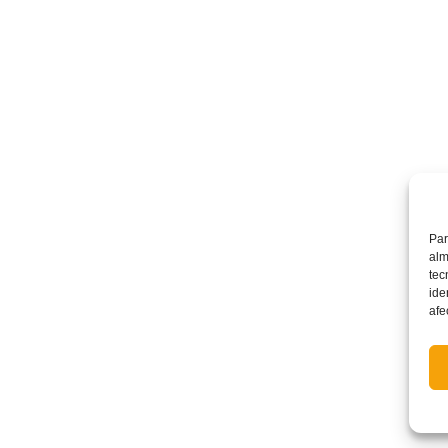
Par
alm
tec
ide
afe