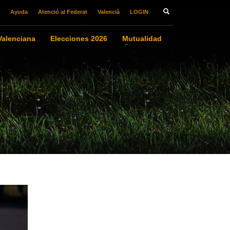
Ayuda
Atenció al Federat
Valencià
LOGIN
alenciana
Elecciones 2026
Mutualidad