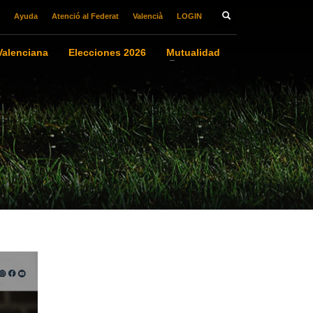
Ayuda
Atenció al Federat
Valencià
LOGIN
alenciana
Elecciones 2026
Mutualidad