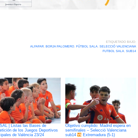
ETIQUETADO BAJO:
ALFAFAR
,
BORJA PALOMERO
,
FÚTBOL SALA
,
SELECCIÓ VALENCIANA
FUTBOL SALA
,
SUB14
SAL | Listas las Bases de
Objetivo cumplido: Madrid espera en
tición de los Juegos Deportivos
semifinales – Selecció Valenciana
ipales de València 23/24
sub14
Extremadura (5-1)