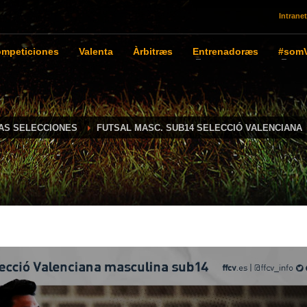
Intranet
mpeticiones
Valenta
Àrbitræs
Entrenadoræs
#somV
IAS SELECCIONES
FUTSAL MASC. SUB14 SELECCIÓ VALENCIANA