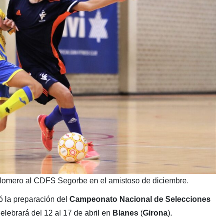
alomero al CDFS Segorbe en el amistoso de diciembre.
ó la preparación del
Campeonato Nacional de Selecciones
elebrará del 12 al 17 de abril en
Blanes
(
Girona
).