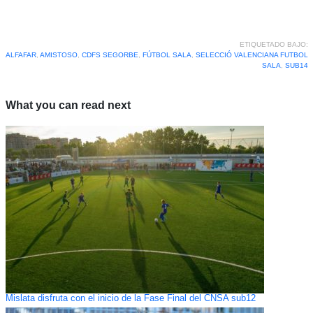
ETIQUETADO BAJO:
ALFAFAR
,
AMISTOSO
,
CDFS SEGORBE
,
FÚTBOL SALA
,
SELECCIÓ VALENCIANA FUTBOL
SALA
,
SUB14
What you can read next
Mislata disfruta con el inicio de la Fase Final del CNSA sub12