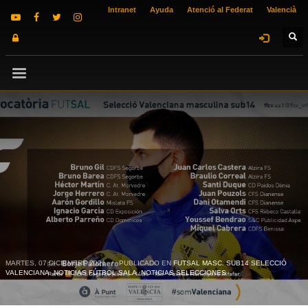
Intranet
Ayuda
Atenció al Federat
Valencià
MARTES, 07 DICIEMBRE 2021
/
PUBLICADO EN
FUTSAL MASC. SUB14 SELECCIÓ
VALENCIANA
,
NOTICIAS FÚTBOL SALA
,
NOTICIAS SELECCIONES