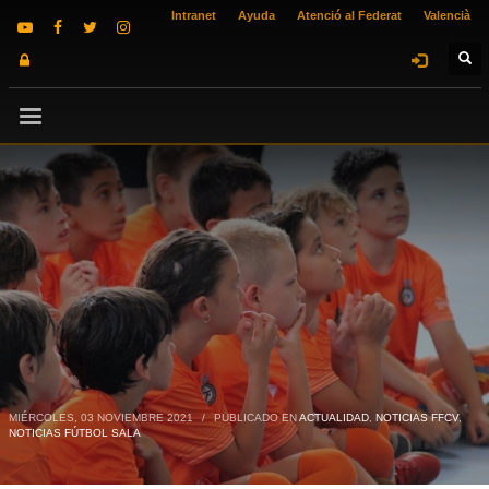
Intranet
Ayuda
Atenció al Federat
Valencià
MIÉRCOLES, 03 NOVIEMBRE 2021
/
PUBLICADO EN
ACTUALIDAD
,
NOTICIAS FFCV
,
NOTICIAS FÚTBOL SALA