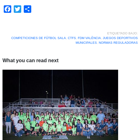
Facebook
Twitter
Compartir
ETIQUETADO BAJO:
COMPETICIONES DE FÚTBOL SALA
,
CTFS
,
FDM VALÈNCIA
,
JUEGOS DEPORTIVOS
MUNICIPALES
,
NORMAS REGULADORAS
What you can read next