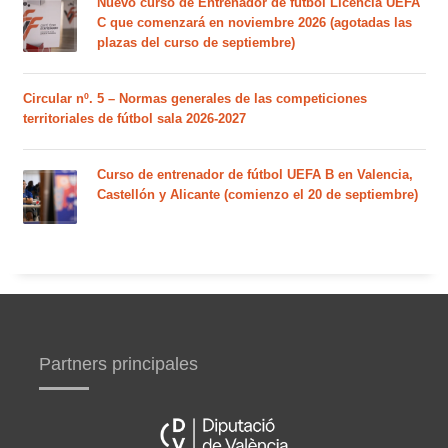
Nuevo curso de Entrenador de fútbol Licencia UEFA
C que comenzará en noviembre 2026 (agotadas las
plazas del curso de septiembre)
Circular nº. 5 – Normas generales de las competiciones
territoriales de fútbol sala 2026-2027
Curso de entrenador de fútbol UEFA B en Valencia,
Castellón y Alicante (comienzo el 20 de septiembre)
Partners principales