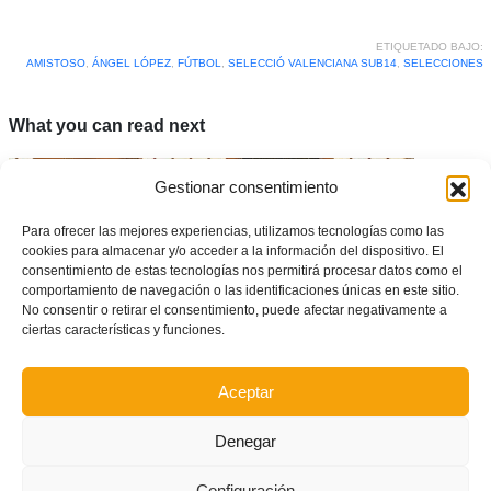
ETIQUETADO BAJO:
AMISTOSO
,
ÁNGEL LÓPEZ
,
FÚTBOL
,
SELECCIÓ VALENCIANA SUB14
,
SELECCIONES
What you can read next
Gestionar consentimiento
Para ofrecer las mejores experiencias, utilizamos tecnologías como las
cookies para almacenar y/o acceder a la información del dispositivo. El
consentimiento de estas tecnologías nos permitirá procesar datos como el
comportamiento de navegación o las identificaciones únicas en este sitio.
No consentir o retirar el consentimiento, puede afectar negativamente a
ciertas características y funciones.
Aceptar
Los árbitros de Primera y Segunda División de fútbol sala superan con
Denegar
éxito las pruebas físicas
Configuración