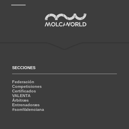
SECCIONES
Federación
Competiciones
Certificados
VALENTA
Árbitræs
Entrenadoræs
#somValenciana