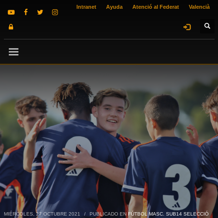
Intranet
Ayuda
Atenció al Federat
Valencià
MIÉRCOLES, 27 OCTUBRE 2021
/
PUBLICADO EN
FÚTBOL MASC. SUB14 SELECCIÓ