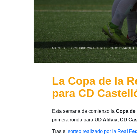
MARTES, 05 OCTUBRE 2021
/
PUBLICADO EN
ACTUAL
La Copa de la R
para CD Castell
Esta semana da comienzo la
Copa de 
primera ronda para
UD Aldaia, CD Cas
Tras el
sorteo realizado por la Rea
l Fe