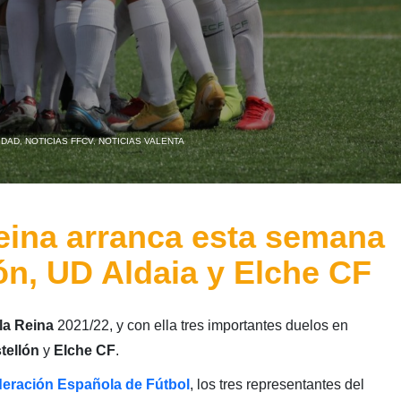
IDAD
,
NOTICIAS FFCV
,
NOTICIAS VALENTA
eina arranca esta semana
ón, UD Aldaia y Elche CF
la Reina
2021/22, y con ella tres importantes duelos en
tellón
y
Elche CF
.
deración Española de Fútbol
, los tres representantes del