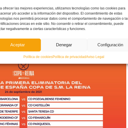
el Polideportivo Municipal al
Córdoba CF
, equipo también de
a ofrecer las mejores experiencias, utilizamos tecnologías como las cookies para
legas
tienen ante sí un importante objetivo para estrenarse en
acenar y/o acceder a la información del dispositivo. El consentimiento de estas
nologías nos permitirá procesar datos como el comportamiento de navegación o la
ntificaciones únicas en este sitio. No consentir o retirar el consentimiento, puede
ctar negativamente a ciertas características y funciones.
tierras andaluzas para medirse al
Granada CF
en su campo
e dirige
Miguel Armenteros
viajará plena de confianza tras su
Aceptar
Denegar
Configuración
Política de cookies
Política de privacidad
Aviso Legal