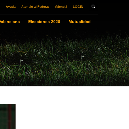
Ayuda
Atenció al Federat
Valencià
LOGIN
alenciana
Elecciones 2026
Mutualidad