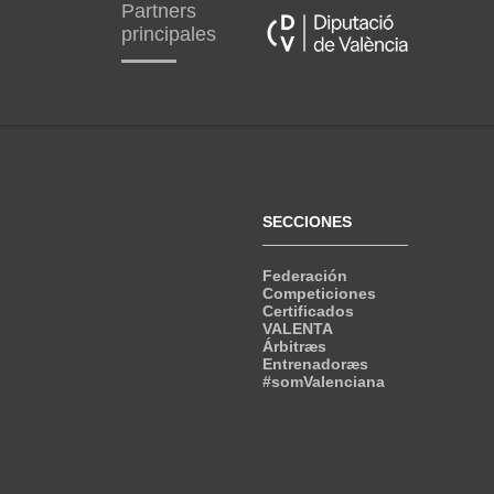
Partners
principales
SECCIONES
Federación
Competiciones
Certificados
VALENTA
Árbitræs
Entrenadoræs
#somValenciana