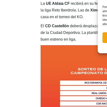
La
UE Aldaia CF
recibirá en su feudo d
Par
la liga Reto Iberdrola. Las de
Ximo Vil
alm
tec
casa en el torneo del KO.
ide
afe
El
CD Castellón
deberá desplazarse a 
de la Ciudad Deportiva. La plantilla qu
buen estreno en liga.