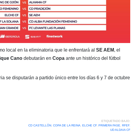
o local en la eliminatoria que le enfrentará al
SE AEM
, el
ique Cano
debutarán en
Copa
ante un histórico del fútbol
ia se disputarán a partido único entre los días 6 y 7 de octubre
ETIQUETADO BAJO:
CD CASTELLÓN
,
COPA DE LA REINA
,
ELCHE CF
,
PRIMERA FASE
,
RFEF
,
UD ALDAIA CF