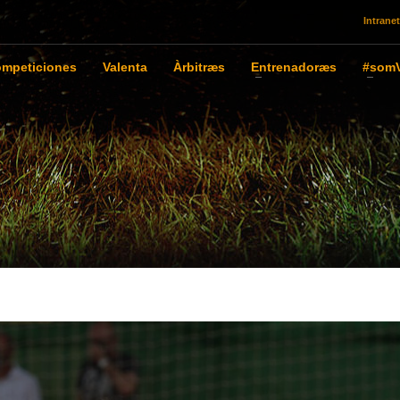
Intranet
mpeticiones
Valenta
Àrbitræs
Entrenadoræs
#somV