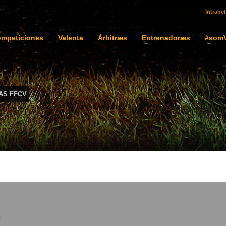
Intranet
mpeticiones
Valenta
Àrbitræs
Entrenadoræs
#somV
AS FFCV