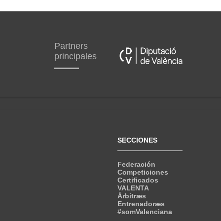
Partners
principales
SECCIONES
Federación
Competiciones
Certificados
VALENTA
Árbitræs
Entrenadoræs
#somValenciana