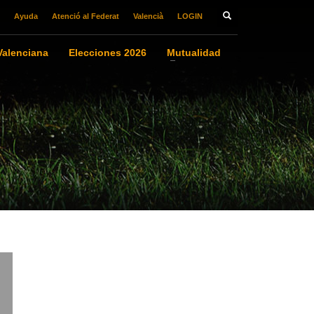
Ayuda
Atenció al Federat
Valencià
LOGIN
alenciana
Elecciones 2026
Mutualidad