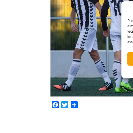
Par
alm
tec
ide
afe
Facebook
Twitter
Compartir