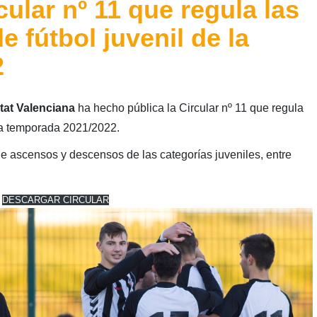
cular nº 11 que regula las
 fútbol juvenil de la
2
tat Valenciana
ha hecho pública la Circular nº 11 que regula
 la temporada 2021/2022.
 de ascensos y descensos de las categorías
juveniles, entre
DESCARGAR CIRCULAR