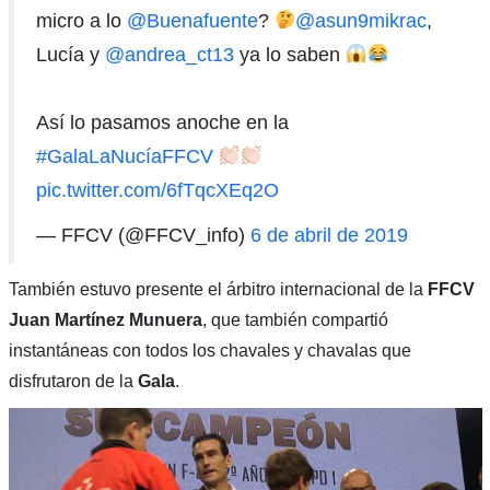
micro a lo
@Buenafuente
?
@asun9mikrac
,
Lucía y
@andrea_ct13
ya lo saben
Así lo pasamos anoche en la
#GalaLaNucíaFFCV
pic.twitter.com/6fTqcXEq2O
— FFCV (@FFCV_info)
6 de abril de 2019
También estuvo presente el árbitro internacional de la
FFCV
Juan Martínez Munuera
, que también compartió
instantáneas con todos los chavales y chavalas que
disfrutaron de la
Gala
.