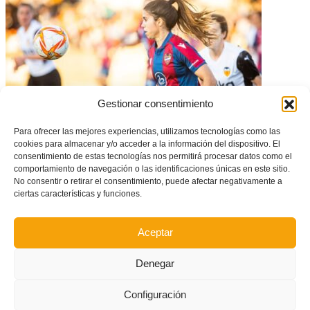
Gestionar consentimiento
Para ofrecer las mejores experiencias, utilizamos tecnologías como las
cookies para almacenar y/o acceder a la información del dispositivo. El
Valencia, Villarreal y Levante, ante el reto de los Octavos de Final de
consentimiento de estas tecnologías nos permitirá procesar datos como el
Copa de la Reina
comportamiento de navegación o las identificaciones únicas en este sitio.
No consentir o retirar el consentimiento, puede afectar negativamente a
ciertas características y funciones.
Aceptar
Denegar
Configuración