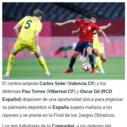
El centrocampista
Carlos Soler
(
Valencia CF
) y los
defensas
Pau Torres
(
Villarreal CF
) y
Oscar Gil
(
RCD
Español
) disponen de una oportunidad única para engrosar
su palmarés deportivo si
España
supera mañana a los
nipones y se planta en la Final de los Juegos Olímpicos.
Los tres futbolistas de la
Comunitat
, a las órdenes del