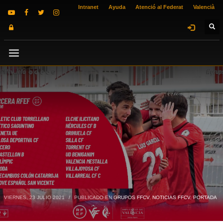
Intranet
Ayuda
Atenció al Federat
Valencià
VIERNES, 23 JULIO 2021
/
PUBLICADO EN
GRUPOS FFCV
,
NOTICIAS FFCV
,
PORTADA