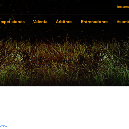
Intranet
mpeticiones
Valenta
Àrbitræs
Entrenadoræs
#somV
IONAL