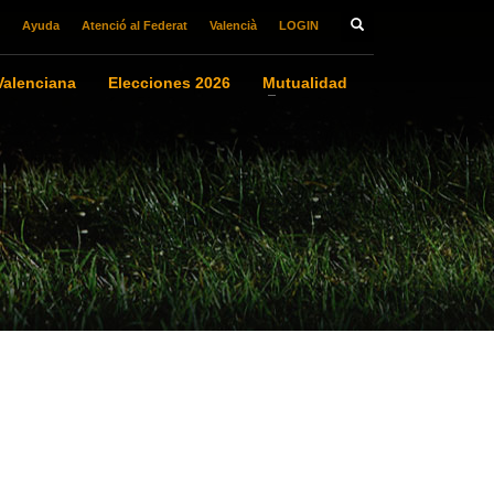
Ayuda
Atenció al Federat
Valencià
LOGIN
alenciana
Elecciones 2026
Mutualidad