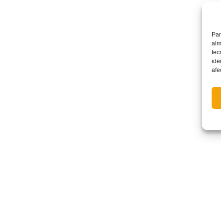
Par
alm
tec
ide
afe