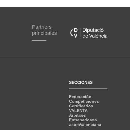
Partners
principales
SECCIONES
Federación
Competiciones
Certificados
VALENTA
Árbitræs
Entrenadoræs
#somValenciana