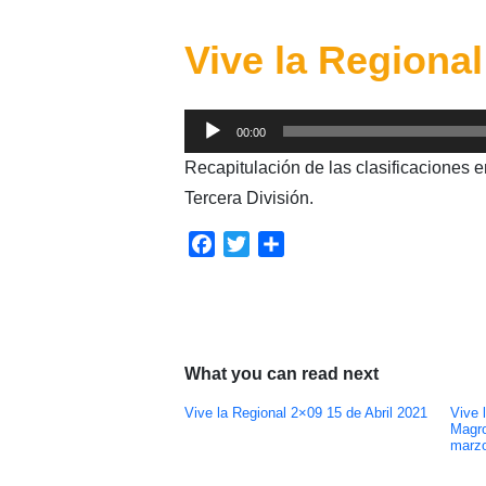
Vive la Regiona
Reproductor
00:00
de
Recapitulación de las clasificaciones e
audio
Tercera División.
Facebook
Twitter
Compartir
What you can read next
Vive la Regional 2×09 15 de Abril 2021
Vive 
Magro
marz