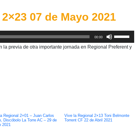
l 2×23 07 de Mayo 2021
Utiliza
00:00
las
n la previa de otra importante jornada en Regional Preferent y
teclas
de
flecha
arriba/aba
para
aumentar
o
disminuir
la Regional 2×01 – Juan Carlos
Vive la Regional 2×13 Toni Belmonte
el
, Discóbolo La Torre AC – 29 de
Torrent CF 22 de Abril 2021
o 2021
volumen.