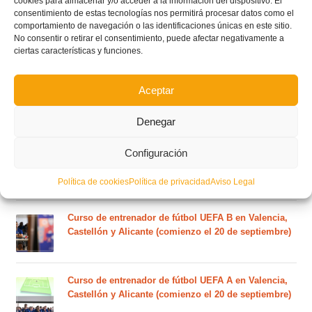
cookies para almacenar y/o acceder a la información del dispositivo. El
consentimiento de estas tecnologías nos permitirá procesar datos como el
comportamiento de navegación o las identificaciones únicas en este sitio.
El calendario del grupo VI de Tercera Federación
No consentir o retirar el consentimiento, puede afectar negativamente a
RFEF para la temporada 2026/27 se sorteará el
ciertas características y funciones.
martes 4 de agosto
Aceptar
Nuevo curso de Entrenador de fútbol Licencia UEFA
C que comenzará en noviembre 2026 (agotadas las
Denegar
plazas del curso de septiembre)
Configuración
Circular nº. 5 – Normas generales de las competiciones
territoriales de fútbol sala 2026-2027
Política de cookies
Política de privacidad
Aviso Legal
Curso de entrenador de fútbol UEFA B en Valencia,
Castellón y Alicante (comienzo el 20 de septiembre)
Curso de entrenador de fútbol UEFA A en Valencia,
Castellón y Alicante (comienzo el 20 de septiembre)