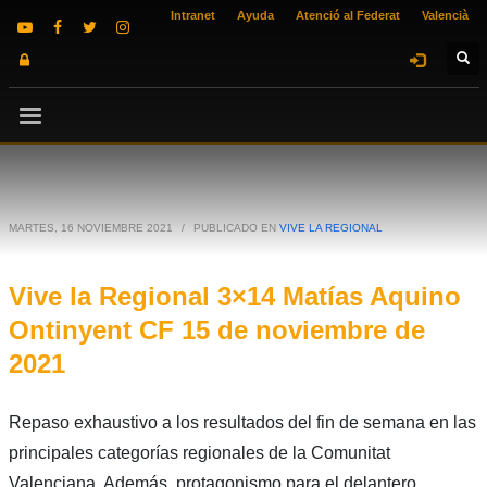
Intranet
Ayuda
Atenció al Federat
Valencià
MARTES, 16 NOVIEMBRE 2021
/
PUBLICADO EN
VIVE LA REGIONAL
Vive la Regional 3×14 Matías Aquino
Ontinyent CF 15 de noviembre de
2021
Repaso exhaustivo a los resultados del fin de semana en las
principales categorías regionales de la Comunitat
Valenciana. Además, protagonismo para el delantero