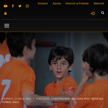
Intranet
Ayuda
Atenció al Federat
Valencià
VIERNES, 21 MAYO 2021
/
PUBLICADO EN
ACTUALIDAD
,
NOTICIAS FFCV
,
NOTICIAS
FÚTBOL SALA