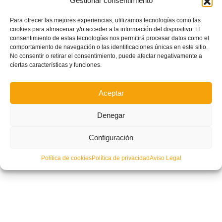
Gestionar consentimiento
Para ofrecer las mejores experiencias, utilizamos tecnologías como las
cookies para almacenar y/o acceder a la información del dispositivo. El
Así serán los cruces de Octavos de Final de La Nostra Copa Valenta en
consentimiento de estas tecnologías nos permitirá procesar datos como el
su segunda edición
comportamiento de navegación o las identificaciones únicas en este sitio.
No consentir o retirar el consentimiento, puede afectar negativamente a
ciertas características y funciones.
Aceptar
Denegar
Configuración
Política de cookies
Política de privacidad
Aviso Legal