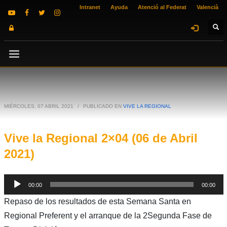
Intranet
Ayuda
Atenció al Federat
Valencià
MIÉRCOLES, 07 ABRIL 2021
/
PUBLICADO EN
VIVE LA REGIONAL
Vive la Regional 2×04 (06 de Abril
2021)
Reproductor
00:00
00:00
de
Repaso de los resultados de esta Semana Santa en
audio
Regional Preferent y el arranque de la 2Segunda Fase de