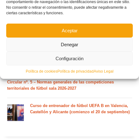
fútbol sala de la temporada 2026/2027
comportamiento de navegación o las identificaciones únicas en este sitio.
No consentir o retirar el consentimiento, puede afectar negativamente a
ciertas características y funciones.
El calendario del grupo VI de Tercera Federación
RFEF para la temporada 2026/27 se sorteará el
Aceptar
martes 4 de agosto
Denegar
Nuevo curso de Entrenador de fútbol Licencia UEFA
Configuración
C que comenzará en noviembre 2026 (agotadas las
plazas del curso de septiembre)
Política de cookies
Política de privacidad
Aviso Legal
Circular nº. 5 – Normas generales de las competiciones
territoriales de fútbol sala 2026-2027
Curso de entrenador de fútbol UEFA B en Valencia,
Castellón y Alicante (comienzo el 20 de septiembre)