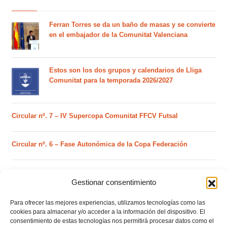
Ferran Torres se da un baño de masas y se convierte
en el embajador de la Comunitat Valenciana
Estos son los dos grupos y calendarios de Lliga
Comunitat para la temporada 2026/2027
Circular nº. 7 – IV Supercopa Comunitat FFCV Futsal
Circular nº. 6 – Fase Autonómica de la Copa Federación
Este es el grupo VI y calendario de Tercera
Gestionar consentimiento
Federación RFEF para la temporada 2026/2027
Para ofrecer las mejores experiencias, utilizamos tecnologías como las
cookies para almacenar y/o acceder a la información del dispositivo. El
Este es el grupo de la Lliga Autonòmica Juvenil de
consentimiento de estas tecnologías nos permitirá procesar datos como el