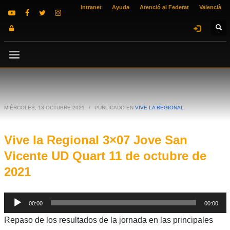
Intranet
Ayuda
Atenció al Federat
Valencià
MIÉRCOLES, 13 OCTUBRE 2021
/
PUBLICADO EN
VIVE LA REGIONAL
Vive la Regional 3×07 Jove San
Vicente UD Quart 11 de octubre de
2021
Reproductor
00:00
00:00
de
Repaso de los resultados de la jornada en las principales
audio