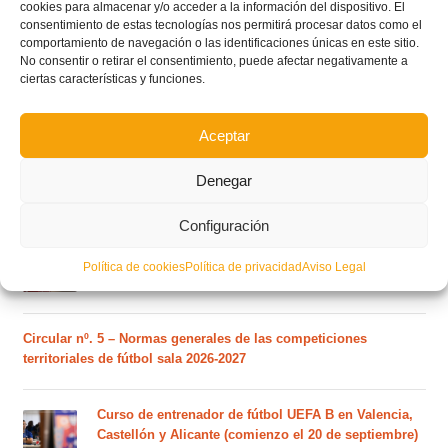
cookies para almacenar y/o acceder a la información del dispositivo. El
consentimiento de estas tecnologías nos permitirá procesar datos como el
comportamiento de navegación o las identificaciones únicas en este sitio.
Este es el grupo de la Lliga Autonòmica Juvenil de
No consentir o retirar el consentimiento, puede afectar negativamente a
fútbol sala de la temporada 2026/2027
ciertas características y funciones.
Aceptar
El calendario del grupo VI de Tercera Federación
RFEF para la temporada 2026/27 se sorteará el
Denegar
martes 4 de agosto
Configuración
Nuevo curso de Entrenador de fútbol Licencia UEFA
C que comenzará en noviembre 2026 (agotadas las
Política de cookies
Política de privacidad
Aviso Legal
plazas del curso de septiembre)
Circular nº. 5 – Normas generales de las competiciones
territoriales de fútbol sala 2026-2027
Curso de entrenador de fútbol UEFA B en Valencia,
Castellón y Alicante (comienzo el 20 de septiembre)