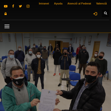
Intranet
Ayuda
Atenció al Federat
Valencià