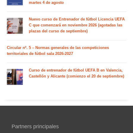
martes 4 de agosto
Nuevo curso de Entrenador de fútbol Licencia UEFA
C que comenzará en noviembre 2026 (agotadas las
plazas del curso de septiembre)
Circular nº. 5 – Normas generales de las competiciones
territoriales de fútbol sala 2026-2027
Curso de entrenador de fútbol UEFA B en Valencia,
Castellón y Alicante (comienzo el 20 de septiembre)
Partners principales