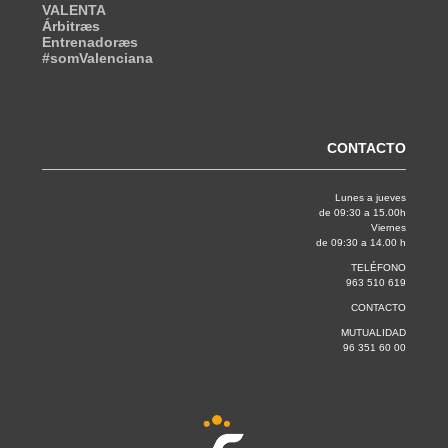
VALENTA
Árbitræs
Entrenadoræs
#somValenciana
CONTACTO
Lunes a jueves
de 09:30 a 15.00h
Viernes
de 09:30 a 14.00 h
TELÉFONO
963 510 619
CONTACTO
MUTUALIDAD
96 351 60 00