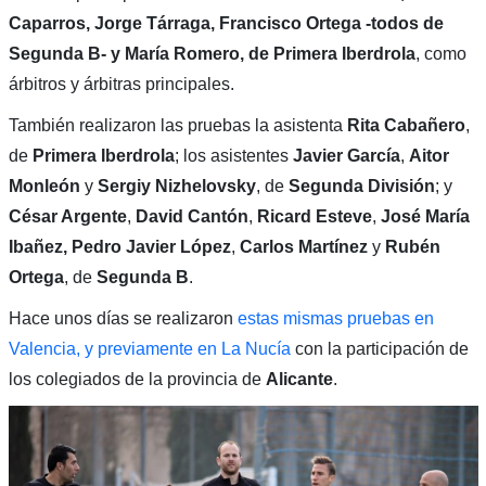
Caparros, Jorge Tárraga, Francisco Ortega -todos de
Segunda B- y María Romero, de Primera Iberdrola
, como
árbitros y árbitras principales.
También realizaron las pruebas la asistenta
Rita Cabañero
,
de
Primera Iberdrola
; los asistentes
Javier García
,
Aitor
Monleón
y
Sergiy Nizhelovsky
, de
Segunda División
; y
César Argente
,
David Cantón
,
Ricard Esteve
,
José María
Ibañez,
Pedro Javier López
,
Carlos Martínez
y
Rubén
Ortega
, de
Segunda B
.
Hace unos días se realizaron
estas mismas pruebas en
Valencia
, y previamente en La Nucía
con la participación de
los colegiados de la provincia de
Alicante
.