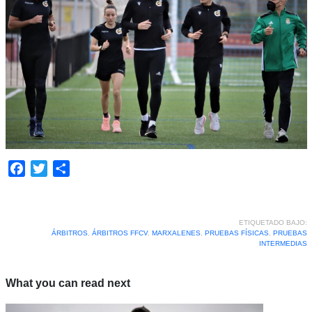
Facebook
Twitter
Compartir
ETIQUETADO BAJO:
ÁRBITROS
,
ÁRBITROS FFCV
,
MARXALENES
,
PRUEBAS FÍSICAS
,
PRUEBAS
INTERMEDIAS
What you can read next