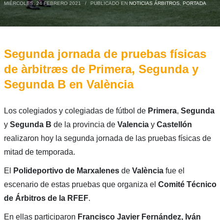
MIÉRCOLES, 24 FEBRERO 2021
/
PUBLICADO EN
NOTICIAS ÁRBITROS
,
PORTADA
Segunda jornada de pruebas físicas
de àrbitræs de Primera, Segunda y
Segunda B en València
Los colegiados y colegiadas de fútbol de
Primera
,
Segunda
y
Segunda B
de la provincia de
Valencia
y
Castellón
realizaron hoy la segunda jornada de las pruebas físicas de
mitad de temporada.
El
Polideportivo de Marxalenes
de
València
fue el
escenario de estas pruebas que organiza el
Comité Técnico
de Árbitros de la RFEF
.
En ellas participaron
Francisco Javier Fernández, Iván