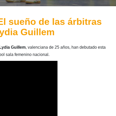
l sueño de las árbitras
Lydia Guillem
Lydia Guillem
,
valenciana de 25 años, han debutado esta
bol sala femenino nacional.