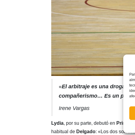
Par
alm
tec
«
El arbitraje es una droga. C
ide
compañerismo… Es un placer
afe
Irene Vargas
Lydia
, por su parte, debutó en
Primera
habitual de
Delgado
: «Los dos son mis