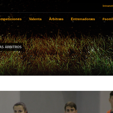
Intranet
mpeticiones
Valenta
Àrbitræs
Entrenadoræs
#somV
AS ÁRBITROS