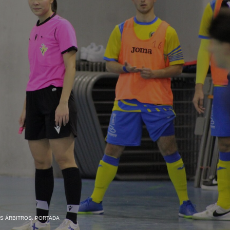
AS ÁRBITROS
,
PORTADA