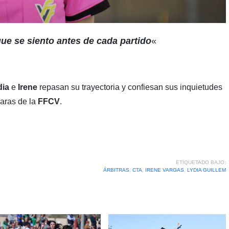
ue se siento antes de cada partido
«
dia
e
Irene
repasan su trayectoria y confiesan sus inquietudes
maras de la
FFCV
.
ETIQUETADO BAJO:
ÁRBITRAS
,
CTA
,
IRENE VARGAS
,
LYDIA GUILLEM