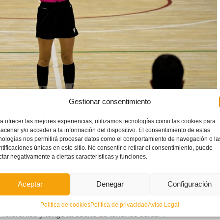
Gestionar consentimiento
a ofrecer las mejores experiencias, utilizamos tecnologías como las cookies para
acenar y/o acceder a la información del dispositivo. El consentimiento de estas
nologías nos permitirá procesar datos como el comportamiento de navegación o la
ada partido aprendo algo nuevo, valores,
ntificaciones únicas en este sitio. No consentir o retirar el consentimiento, puede
 pitar
«
ctar negativamente a ciertas características y funciones.
Aceptar
Denegar
Configuración
masculina formando pareja con
Carlos Rabadán
, pareja
Política de cookies
Política de privacidad
Aviso Legal
 referentes y tengo la suerte de tenerlos cerca».