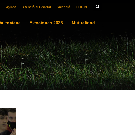
Ayuda
Atenció al Federat
Valencià
LOGIN
alenciana
Elecciones 2026
Mutualidad