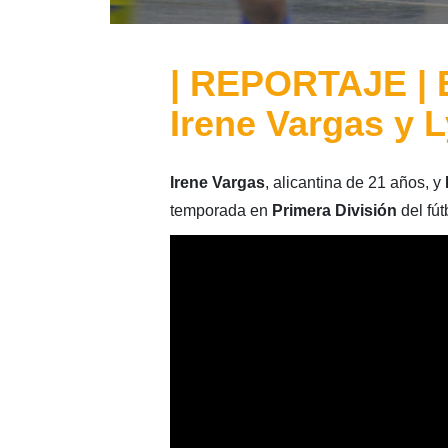
| REPORTAJE | E
Irene Vargas y 
Irene Vargas
, alicantina de 21 años, y
temporada en
Primera
División
del fút