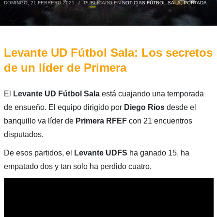
DOMINGO, 21 FEBRERO 2021
/
PUBLICADO EN
NOTICIAS FÚTBOL SALA
,
PORTADA
Levante UD Fútbol Sala: Los secretos
de un líder de Primera
El
Levante UD Fútbol Sala
está cuajando una temporada
de ensueño. El equipo dirigido por
Diego Ríos
desde el
banquillo va líder de
Primera RFEF
con 21 encuentros
disputados.
De esos partidos, el
Levante UDFS
ha ganado 15, ha
empatado dos y tan solo ha perdido cuatro.