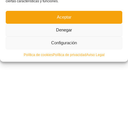
ciertas características y funciones.
Aceptar
Denegar
Configuración
Ye Faki FS y FS Picassent comienzan su sueño de ascenso a Segunda
Política de cookies
Política de privacidad
Aviso Legal
División