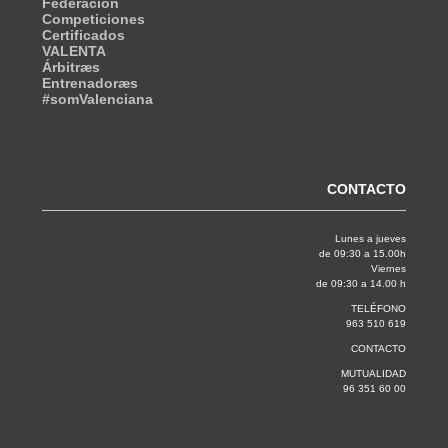
Federación
Competiciones
Certificados
VALENTA
Árbitræs
Entrenadoræs
#somValenciana
CONTACTO
Lunes a jueves
de 09:30 a 15.00h
Viernes
de 09:30 a 14.00 h
TELÉFONO
963 510 619
CONTACTO
MUTUALIDAD
96 351 60 00