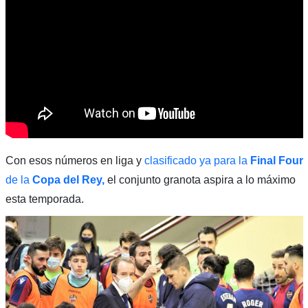
Con esos números en liga y
clasificado ya para la
Final Four
de la
Copa del Rey,
el conjunto granota aspira a lo máximo
esta temporada.