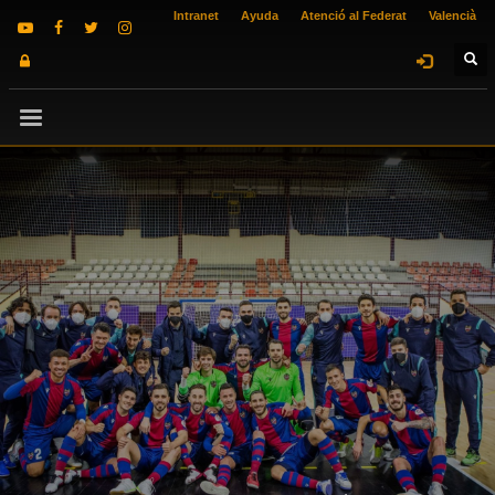
Intranet
Ayuda
Atenció al Federat
Valencià