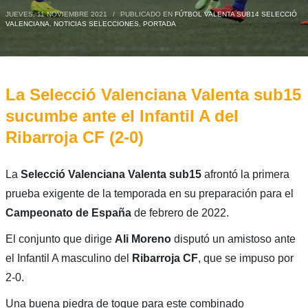
JUEVES, 11 NOVIEMBRE 2021
/
PUBLICADO EN
FÚTBOL VALENTA SUB14 SELECCIÓ
VALENCIANA
,
NOTICIAS SELECCIONES
,
PORTADA
La Selecció Valenciana Valenta sub15
sucumbe ante el Infantil A del
Ribarroja CF (2-0)
La
Selecció Valenciana Valenta sub15
afrontó la primera
prueba exigente de la temporada en su preparación para el
Campeonato de España
de febrero de 2022.
El conjunto que dirige
Ali Moreno
disputó un amistoso ante
el Infantil A masculino del
Ribarroja CF
, que se impuso por
2-0.
Una buena piedra de toque para este combinado