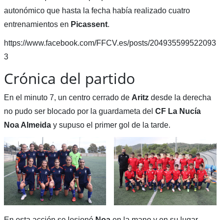
autonómico que hasta la fecha había realizado cuatro
entrenamientos en
Picassent
.
https://www.facebook.com/FFCV.es/posts/204935599522093
3
Crónica del partido
En el minuto 7, un centro cerrado de
Aritz
desde la derecha
no pudo ser blocado por la guardameta del
CF La Nucía
Noa Almeida
y supuso el primer gol de la tarde.
En esta acción se lesionó
Noa
en la mano y en su lugar