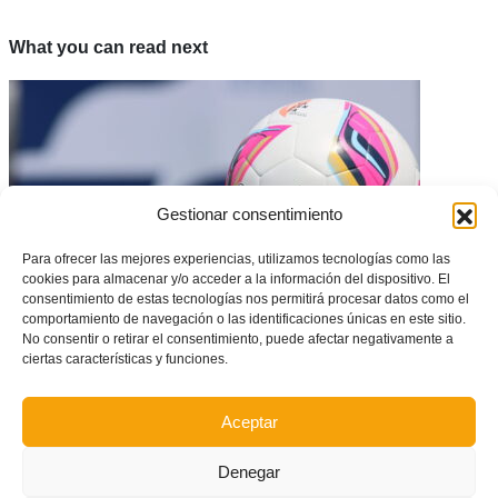
What you can read next
Gestionar consentimiento
Para ofrecer las mejores experiencias, utilizamos tecnologías como las
cookies para almacenar y/o acceder a la información del dispositivo. El
consentimiento de estas tecnologías nos permitirá procesar datos como el
comportamiento de navegación o las identificaciones únicas en este sitio.
No consentir o retirar el consentimiento, puede afectar negativamente a
Las Ligas de F8 de València y Alicante comenzarán el fin de semana del
ciertas características y funciones.
17 de octubre
Aceptar
Denegar