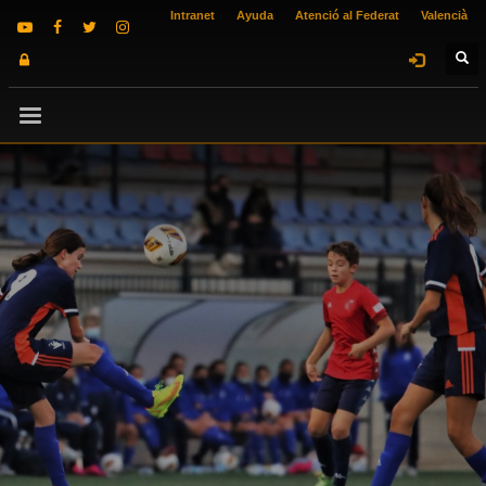
Intranet
Ayuda
Atenció al Federat
Valencià