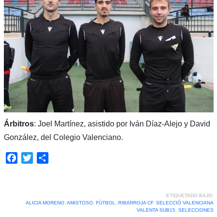
Árbitros
: Joel Martínez, asistido por Iván Díaz-Alejo y David
González, del Colegio Valenciano.
Facebook
Twitter
Compartir
ETIQUETADO BAJO:
ALICIA MORENO
,
AMISTOSO
,
FÚTBOL
,
RIBARROJA CF
,
SELECCIÓ VALENCIANA
VALENTA SUB15
,
SELECCIONES