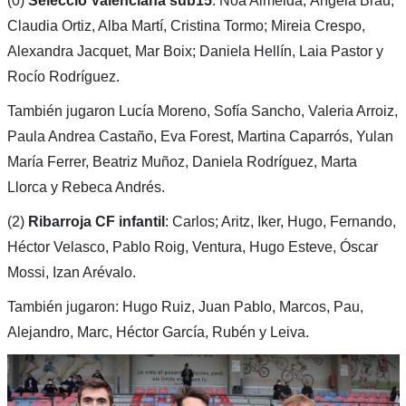
(0)
Selecció
Valenciana
sub15
: Noa Almeida; Ángela Brau,
Claudia Ortiz, Alba Martí, Cristina Tormo; Mireia Crespo,
Alexandra Jacquet, Mar Boix; Daniela Hellín, Laia Pastor y
Rocío Rodríguez.
También jugaron Lucía Moreno, Sofía Sancho, Valeria Arroiz,
Paula Andrea Castaño, Eva Forest, Martina Caparrós, Yulan
María Ferrer, Beatriz Muñoz, Daniela Rodríguez, Marta
Llorca y Rebeca Andrés.
(2)
Ribarroja CF infantil
: Carlos; Aritz, Iker, Hugo, Fernando,
Héctor Velasco, Pablo Roig, Ventura, Hugo Esteve, Óscar
Mossi, Izan Arévalo.
También jugaron: Hugo Ruiz, Juan Pablo, Marcos, Pau,
Alejandro, Marc, Héctor García, Rubén y Leiva.