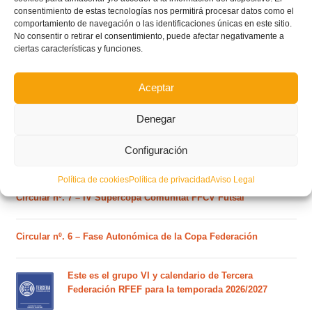
consentimiento de estas tecnologías nos permitirá procesar datos como el
comportamiento de navegación o las identificaciones únicas en este sitio.
POSTS RECIENTES
No consentir o retirar el consentimiento, puede afectar negativamente a
ciertas características y funciones.
Ferran Torres se da un baño de masas y se convierte
en el embajador de la Comunitat Valenciana
Aceptar
Denegar
Estos son los dos grupos y calendarios de Lliga
Comunitat para la temporada 2026/2027
Configuración
Política de cookies
Política de privacidad
Aviso Legal
Circular nº. 7 – IV Supercopa Comunitat FFCV Futsal
Circular nº. 6 – Fase Autonómica de la Copa Federación
Este es el grupo VI y calendario de Tercera
Federación RFEF para la temporada 2026/2027