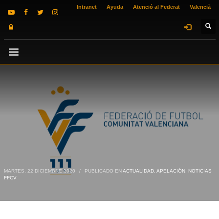
Intranet
Ayuda
Atenció al Federat
Valencià
MARTES, 22 DICIEMBRE 2020
/
PUBLICADO EN
ACTUALIDAD
,
APELACIÓN
,
NOTICIAS
FFCV