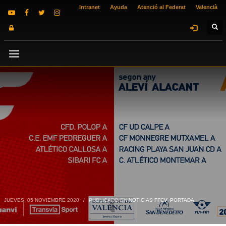
Intranet
Ayuda
Atenció al Federat
Valencià
JUEVES, 05 NOVIEMBRE 2020
/
PUBLICADO EN
NOTICIAS FFCV
,
PORTADA